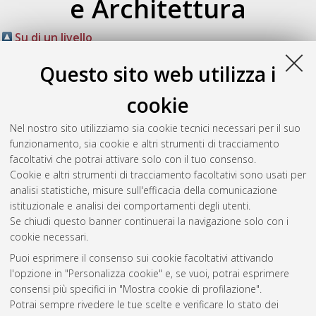
e Architettura
Su di un livello
Atom
Esporta come
Questo sito web utilizza i
RSS 1.0
RSS 2.0
cookie
Raggruppa per:
Autore della tesi
|
Relatore della tesi
|
Nel nostro sito utilizziamo sia cookie tecnici necessari per il suo
Indirizzo
|
Orientamento
|
Nessun raggruppamento
funzionamento, sia cookie e altri strumenti di tracciamento
facoltativi che potrai attivare solo con il tuo consenso.
Numero di documenti:
0
.
Cookie e altri strumenti di tracciamento facoltativi sono usati per
analisi statistiche, misure sull'efficacia della comunicazione
Questa lista e' stata generata il
Sat Aug 8 20:40:40 2026
istituzionale e analisi dei comportamenti degli utenti.
CEST
.
Se chiudi questo banner continuerai la navigazione solo con i
cookie necessari.
Puoi esprimere il consenso sui cookie facoltativi attivando
Atom
l'opzione in "Personalizza cookie" e, se vuoi, potrai esprimere
Rss 1.0
consensi più specifici in "Mostra cookie di profilazione".
Potrai sempre rivedere le tue scelte e verificare lo stato dei
Rss 2.0