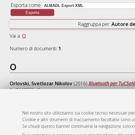
Esporta come
Raggruppa per:
Autore de
Vai a:
O
Numero di documenti:
1
.
O
Orlovski, Svetlozar Nikolov
(2016)
Bluetooth per TuCSoN
[L-DM270] - Cesena
Nel nostro sito utilizziamo sia cookie tecnici necessari per
Cookie e altri strumenti di tracciamento facoltativi sono us
AMS Laure
Atom
Se chiudi questo banner continuerai la navigazione solo c
Servizio i
Rss 1.0