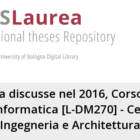
ea discusse nel 2016, Corso
nformatica [L-DM270] - C
Ingegneria e Architettur