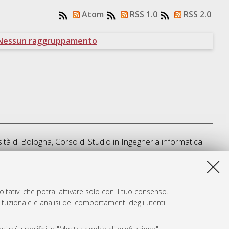
Atom
RSS 1.0
RSS 2.0
Nessun raggruppamento
ità di Bologna, Corso di Studio in
Ingegneria informatica
sta lista e' stata generata il
Fri Aug 7 20:39:43 2026 CEST
.
ltativi che potrai attivare solo con il tuo consenso.
tituzionale e analisi dei comportamenti degli utenti.