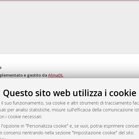
a
mplementato e gestito da
AlmaDL
ni Cookie
Questo sito web utilizza i cookie
 sulla privacy
d’uso del sito
 il suo funzionamento, sia cookie e altri strumenti di tracciamento faco
ati per analisi statistiche, misure sull'efficacia della comunicazione is
on i cookie necessari.
i Bologna, 2007-2026.
 l'opzione in "Personalizza cookie" e, se vuoi, potrai esprimere consens
dei consensi rientrando nella sezione "Impostazione cookie" del sito.