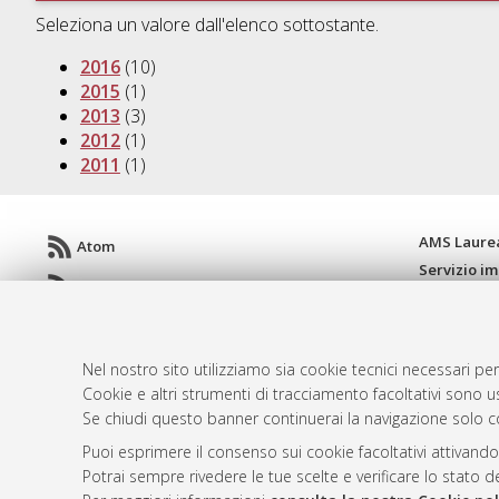
Seleziona un valore dall'elenco sottostante.
2016
(10)
2015
(1)
2013
(3)
2012
(1)
2011
(1)
AMS Laure
Atom
Servizio i
Rss 1.0
Impostazio
Rss 2.0
Informativa
Condizioni 
Nel nostro sito utilizziamo sia cookie tecnici necessari per
Cookie e altri strumenti di tracciamento facoltativi sono us
Se chiudi questo banner continuerai la navigazione solo c
© ALMA MATER STUDIORUM - Università d
Puoi esprimere il consenso sui cookie facoltativi attivando
Potrai sempre rivedere le tue scelte e verificare lo stato 