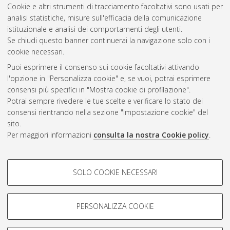
Cookie e altri strumenti di tracciamento facoltativi sono usati per
2015
(1)
analisi statistiche, misure sull'efficacia della comunicazione
2014
(4)
istituzionale e analisi dei comportamenti degli utenti.
2013
(1)
Se chiudi questo banner continuerai la navigazione solo con i
cookie necessari.
Puoi esprimere il consenso sui cookie facoltativi attivando
Atom
l'opzione in "Personalizza cookie" e, se vuoi, potrai esprimere
Rss 1.0
consensi più specifici in "Mostra cookie di profilazione".
Potrai sempre rivedere le tue scelte e verificare lo stato dei
Rss 2.0
consensi rientrando nella sezione "Impostazione cookie" del
sito.
Per maggiori informazioni
consulta la nostra Cookie policy
.
AMS Laurea
Servizio implementato e gestito da
AlmaDL
Impostazioni Cookie
COOKIE DI PROFILAZIONE -
SOLO COOKIE NECESSARI
Informativa sulla privacy
FACOLTATIVI
Condizioni d’uso del sito
Si tratta di cookie utilizzati per analizzare le caratteristiche della
navigazione degli utenti, creare profili in base al loro comportamento
PERSONALIZZA COOKIE
sul sito, per analisi di marketing.
Mostra cookie di profilazione