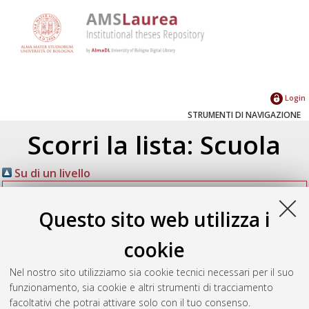
Login
STRUMENTI DI NAVIGAZIONE
Scorri la lista: Scuola
Su di un livello
Corso di studio
(13)
Questo sito web utilizza i
Ingegneria elettronica e telecomunicazioni
[L-DM270]
(13)
cookie
Nel nostro sito utilizziamo sia cookie tecnici necessari per il suo
Seleziona un valore dall'elenco sottostante.
funzionamento, sia cookie e altri strumenti di tracciamento
facoltativi che potrai attivare solo con il tuo consenso.
2016
(7)