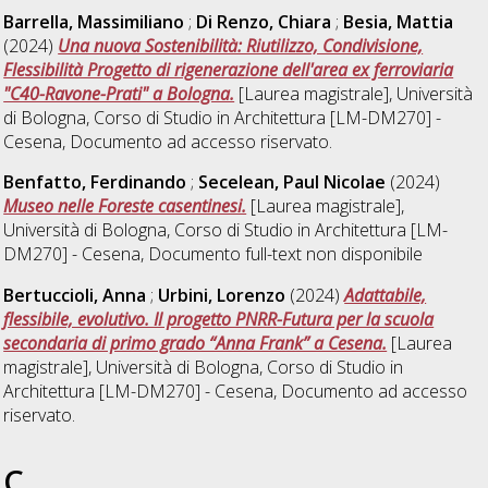
Barrella, Massimiliano
;
Di Renzo, Chiara
;
Besia, Mattia
(2024)
Una nuova Sostenibilità: Riutilizzo, Condivisione,
Flessibilità Progetto di rigenerazione dell'area ex ferroviaria
"C40-Ravone-Prati" a Bologna.
[Laurea magistrale], Università
di Bologna, Corso di Studio in
Architettura [LM-DM270] -
Cesena
, Documento ad accesso riservato.
Benfatto, Ferdinando
;
Secelean, Paul Nicolae
(2024)
Museo nelle Foreste casentinesi.
[Laurea magistrale],
Università di Bologna, Corso di Studio in
Architettura [LM-
DM270] - Cesena
, Documento full-text non disponibile
Bertuccioli, Anna
;
Urbini, Lorenzo
(2024)
Adattabile,
flessibile, evolutivo. Il progetto PNRR-Futura per la scuola
secondaria di primo grado “Anna Frank” a Cesena.
[Laurea
magistrale], Università di Bologna, Corso di Studio in
Architettura [LM-DM270] - Cesena
, Documento ad accesso
riservato.
C