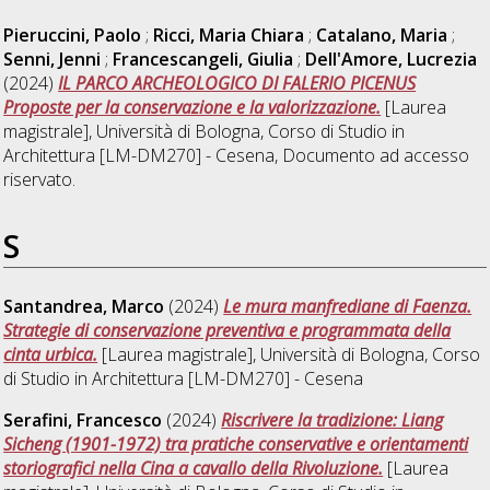
Pieruccini, Paolo
;
Ricci, Maria Chiara
;
Catalano, Maria
;
Senni, Jenni
;
Francescangeli, Giulia
;
Dell'Amore, Lucrezia
(2024)
IL PARCO ARCHEOLOGICO DI FALERIO PICENUS
Proposte per la conservazione e la valorizzazione.
[Laurea
magistrale], Università di Bologna, Corso di Studio in
Architettura [LM-DM270] - Cesena
, Documento ad accesso
riservato.
S
Santandrea, Marco
(2024)
Le mura manfrediane di Faenza.
Strategie di conservazione preventiva e programmata della
cinta urbica.
[Laurea magistrale], Università di Bologna, Corso
di Studio in
Architettura [LM-DM270] - Cesena
Serafini, Francesco
(2024)
Riscrivere la tradizione: Liang
Sicheng (1901-1972) tra pratiche conservative e orientamenti
storiografici nella Cina a cavallo della Rivoluzione.
[Laurea