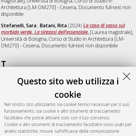
magistrale], Università di Bologna, Corso di Studio in
Architettura [LM-DM270] - Cesena
, Documento full-text non
disponibile
Stefanelli, Sara
;
Batani, Rita
(2024)
La casa di sasso sul
morbido verde. La sintassi dell'essenziale.
[Laurea magistrale],
Università di Bologna, Corso di Studio in
Architettura [LM-
DM270] - Cesena
, Documento full-text non disponibile
T
Questo sito web utilizza i
Togni, Leonardo
;
Quarta, Eleonora
;
Paladini, Lorenzo
;
Galli, Michela
;
Giangiacomi, Guido
(2024)
IL PARCO
cookie
ARCHEOLOGICO E LA VILLA MARITTIMA CON NINFEO DI CUPRA
MARITTIMA Proposte per la conservazione e la valorizzazione.
Nel nostro sito utilizziamo sia cookie tecnici necessari per il suo
[Laurea magistrale], Università di Bologna, Corso di Studio in
funzionamento, sia cookie e altri strumenti di tracciamento
Architettura [LM-DM270] - Cesena
, Documento ad accesso
facoltativi che potrai attivare solo con il tuo consenso.
riservato.
Cookie e altri strumenti di tracciamento facoltativi sono usati per
analisi statistiche, misure sull'efficacia della comunicazione