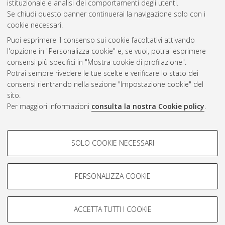
Questa lista e' stata generata il
Sat Aug 8 20:40:35 2026
istituzionale e analisi dei comportamenti degli utenti.
CEST
.
Se chiudi questo banner continuerai la navigazione solo con i
cookie necessari.
Puoi esprimere il consenso sui cookie facoltativi attivando
Atom
l'opzione in "Personalizza cookie" e, se vuoi, potrai esprimere
Rss 1.0
consensi più specifici in "Mostra cookie di profilazione".
Potrai sempre rivedere le tue scelte e verificare lo stato dei
Rss 2.0
consensi rientrando nella sezione "Impostazione cookie" del
sito.
Per maggiori informazioni
consulta la nostra Cookie policy
.
AMS Laurea
Servizio implementato e gestito da
AlmaDL
Impostazioni Cookie
COOKIE DI PROFILAZIONE -
SOLO COOKIE NECESSARI
Informativa sulla privacy
FACOLTATIVI
Condizioni d’uso del sito
Si tratta di cookie utilizzati per analizzare le caratteristiche della
navigazione degli utenti, creare profili in base al loro comportamento
PERSONALIZZA COOKIE
sul sito, per analisi di marketing.
Mostra cookie di profilazione
ACCETTA TUTTI I COOKIE
Google/Youtube Video
© ALMA MATER STUDIORUM - Università di Bologna, 2007-2026.
COOKIE TECNICI - NECESSARI