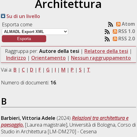
Architettura
Su di un livello
Atom
Esporta come
RSS 1.0
RSS 2.0
Raggruppa per:
Autore della tesi
|
Relatore della tesi
|
Indirizzo
|
Orientamento
|
Nessun raggruppamento
Vai a:
B
|
C
|
D
|
F
|
G
|
I
|
M
|
P
|
S
|
T
Numero di documenti:
16
.
B
Barbieri, Vittoria Adele
(2024)
Relazioni tra architettura e
paesaggio.
[Laurea magistrale], Università di Bologna, Corso di
Studio in
Architettura [LM-DM270] - Cesena