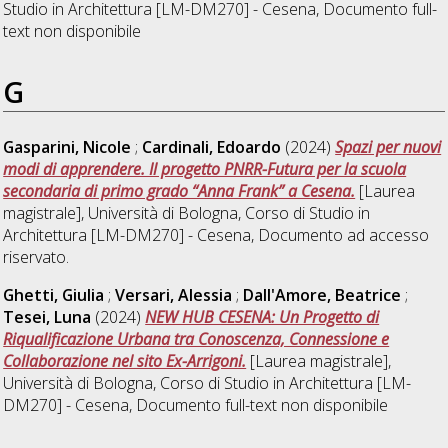
Studio in
Architettura [LM-DM270] - Cesena
, Documento full-
text non disponibile
G
Gasparini, Nicole
;
Cardinali, Edoardo
(2024)
Spazi per nuovi
modi di apprendere. Il progetto PNRR-Futura per la scuola
secondaria di primo grado “Anna Frank” a Cesena.
[Laurea
magistrale], Università di Bologna, Corso di Studio in
Architettura [LM-DM270] - Cesena
, Documento ad accesso
riservato.
Ghetti, Giulia
;
Versari, Alessia
;
Dall'Amore, Beatrice
;
Tesei, Luna
(2024)
NEW HUB CESENA: Un Progetto di
Riqualificazione Urbana tra Conoscenza, Connessione e
Collaborazione nel sito Ex-Arrigoni.
[Laurea magistrale],
Università di Bologna, Corso di Studio in
Architettura [LM-
DM270] - Cesena
, Documento full-text non disponibile