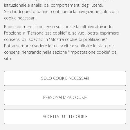
istituzionale e analisi dei comportamenti degli utenti.
Se chiudi questo banner continuerai la navigazione solo con i
cookie necessari.
Atom
Puoi esprimere il consenso sui cookie facoltativi attivando
Rss 1.0
l'opzione in "Personalizza cookie" e, se vuoi, potrai esprimere
Rss 2.0
consensi più specifici in "Mostra cookie di profilazione".
Potrai sempre rivedere le tue scelte e verificare lo stato dei
consensi rientrando nella sezione "Impostazione cookie" del
AMS Laurea
sito.
Servizio implementato e gestito da
AlmaDL
Per maggiori informazioni
consulta la nostra Cookie policy
.
Impostazioni Cookie
COOKIE DI PROFILAZIONE -
SOLO COOKIE NECESSARI
Informativa sulla privacy
FACOLTATIVI
Condizioni d’uso del sito
Si tratta di cookie utilizzati per analizzare le caratteristiche della
navigazione degli utenti, creare profili in base al loro comportamento
PERSONALIZZA COOKIE
sul sito, per analisi di marketing.
Mostra cookie di profilazione
ACCETTA TUTTI I COOKIE
Google/Youtube Video
© ALMA MATER STUDIORUM - Università di Bologna, 2007-2026.
COOKIE TECNICI - NECESSARI
Facebook