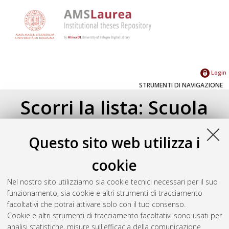
Login
STRUMENTI DI NAVIGAZIONE
Scorri la lista: Scuola
Su di un livello
Questo sito web utilizza i
Corso di studio
(3)
cookie
Ingegneria gestionale [L-DM509]
(3)
Nel nostro sito utilizziamo sia cookie tecnici necessari per il suo
funzionamento, sia cookie e altri strumenti di tracciamento
Seleziona un valore dall'elenco sottostante.
facoltativi che potrai attivare solo con il tuo consenso.
2016
(2)
Cookie e altri strumenti di tracciamento facoltativi sono usati per
2011
(1)
analisi statistiche, misure sull'efficacia della comunicazione