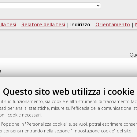
la tesi
|
Relatore della tesi
|
Indirizzo
|
Orientamento
|
Que
a
mplementato e gestito da
AlmaDL
ni Cookie
Questo sito web utilizza i cookie
 sulla privacy
d’uso del sito
 il suo funzionamento, sia cookie e altri strumenti di tracciamento faco
ati per analisi statistiche, misure sull'efficacia della comunicazione is
on i cookie necessari.
 l'opzione in "Personalizza cookie" e, se vuoi, potrai esprimere consens
i Bologna, 2007-2026.
dei consensi rientrando nella sezione "Impostazione cookie" del sito.