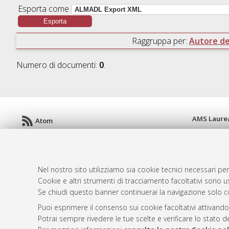
Esporta come
Raggruppa per:
Autore del
Numero di documenti:
0
.
AMS Laure
Atom
Servizio i
Rss 1.0
Impostazio
Rss 2.0
Informativa
Condizioni 
Nel nostro sito utilizziamo sia cookie tecnici necessari per
Cookie e altri strumenti di tracciamento facoltativi sono us
Se chiudi questo banner continuerai la navigazione solo c
Puoi esprimere il consenso sui cookie facoltativi attivando
© ALMA MATER STUDIORUM - Università d
Potrai sempre rivedere le tue scelte e verificare lo stato 