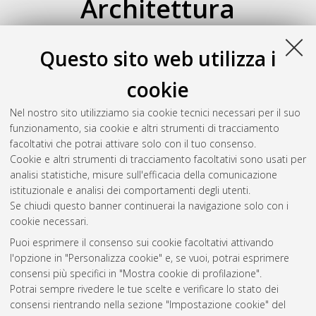
Architettura
Su di un livello
Questo sito web utilizza i
Atom
Esporta come
RSS 1.0
cookie
RSS 2.0
Nel nostro sito utilizziamo sia cookie tecnici necessari per il suo
Raggruppa per:
Autore della tesi
|
Relatore della tesi
|
funzionamento, sia cookie e altri strumenti di tracciamento
Indirizzo
|
Orientamento
|
Nessun raggruppamento
facoltativi che potrai attivare solo con il tuo consenso.
Cookie e altri strumenti di tracciamento facoltativi sono usati per
Numero di documenti:
0
.
analisi statistiche, misure sull'efficacia della comunicazione
istituzionale e analisi dei comportamenti degli utenti.
Questa lista e' stata generata il
Fri Aug 7 20:41:04 2026 CEST
.
Se chiudi questo banner continuerai la navigazione solo con i
cookie necessari.
Puoi esprimere il consenso sui cookie facoltativi attivando
Atom
l'opzione in "Personalizza cookie" e, se vuoi, potrai esprimere
Rss 1.0
consensi più specifici in "Mostra cookie di profilazione".
Potrai sempre rivedere le tue scelte e verificare lo stato dei
Rss 2.0
consensi rientrando nella sezione "Impostazione cookie" del