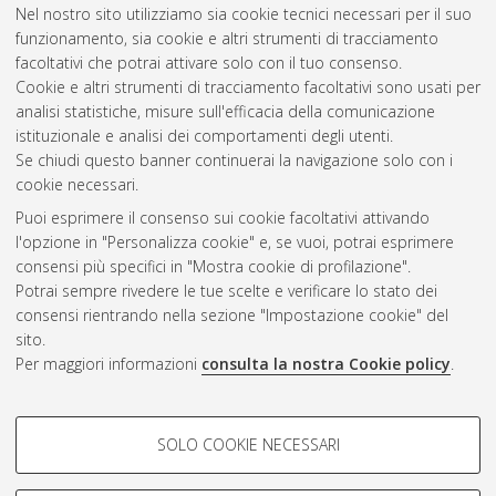
Nel nostro sito utilizziamo sia cookie tecnici necessari per il suo
Biologia della salute [LM-DM270]
(1)
funzionamento, sia cookie e altri strumenti di tracciamento
Biotecnologie [L-DM270]
(6)
facoltativi che potrai attivare solo con il tuo consenso.
Biotecnologie molecolari e industriali [LM-
Cookie e altri strumenti di tracciamento facoltativi sono usati per
DM270]
(2)
analisi statistiche, misure sull'efficacia della comunicazione
Controllo di qualità dei prodotti per la salute
istituzionale e analisi dei comportamenti degli utenti.
[L-DM270] - Rimini
(1)
Se chiudi questo banner continuerai la navigazione solo con i
cookie necessari.
Puoi esprimere il consenso sui cookie facoltativi attivando
Atom
l'opzione in "Personalizza cookie" e, se vuoi, potrai esprimere
Rss 1.0
consensi più specifici in "Mostra cookie di profilazione".
Potrai sempre rivedere le tue scelte e verificare lo stato dei
Rss 2.0
consensi rientrando nella sezione "Impostazione cookie" del
sito.
Per maggiori informazioni
consulta la nostra Cookie policy
.
AMS Laurea
Servizio implementato e gestito da
AlmaDL
Impostazioni Cookie
COOKIE DI PROFILAZIONE -
SOLO COOKIE NECESSARI
Informativa sulla privacy
FACOLTATIVI
Condizioni d’uso del sito
Si tratta di cookie utilizzati per analizzare le caratteristiche della