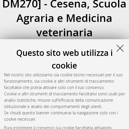
DM270] - Cesena, Scuola
Agraria e Medicina
veterinaria
Su di un livello
Questo sito web utilizza i
Atom
Esporta come
RSS 1.0
cookie
RSS 2.0
Nel nostro sito utilizziamo sia cookie tecnici necessari per il suo
Raggruppa per:
Autore della tesi
|
Relatore della tesi
|
funzionamento, sia cookie e altri strumenti di tracciamento
Indirizzo
|
Orientamento
|
Nessun raggruppamento
facoltativi che potrai attivare solo con il tuo consenso.
Cookie e altri strumenti di tracciamento facoltativi sono usati per
Numero di documenti:
0
.
analisi statistiche, misure sull'efficacia della comunicazione
istituzionale e analisi dei comportamenti degli utenti.
Questa lista e' stata generata il
Fri Aug 7 20:37:26 2026 CEST
.
Se chiudi questo banner continuerai la navigazione solo con i
cookie necessari.
Puoi esprimere il consenso sui cookie facoltativi attivando
Atom