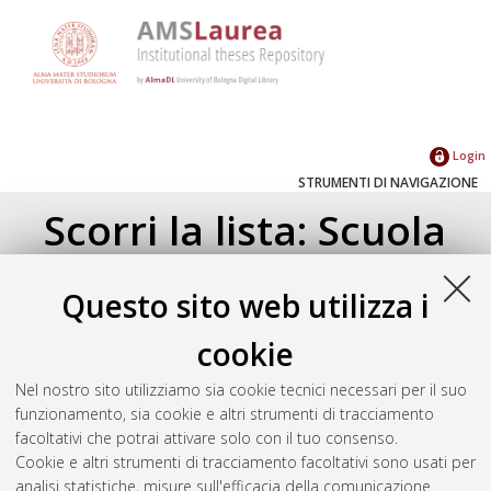
Login
STRUMENTI DI NAVIGAZIONE
Scorri la lista: Scuola
Su di un livello
Questo sito web utilizza i
Corso di studio
(1)
cookie
Scienze dei consumi alimentari e della
ristorazione [L-DM509] - Cesena
(1)
Nel nostro sito utilizziamo sia cookie tecnici necessari per il suo
funzionamento, sia cookie e altri strumenti di tracciamento
facoltativi che potrai attivare solo con il tuo consenso.
Seleziona un valore dall'elenco sottostante.
Cookie e altri strumenti di tracciamento facoltativi sono usati per
2016
(1)
analisi statistiche, misure sull'efficacia della comunicazione