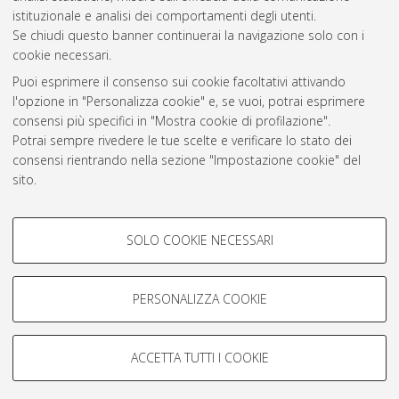
istituzionale e analisi dei comportamenti degli utenti.
Se chiudi questo banner continuerai la navigazione solo con i
cookie necessari.
Atom
Puoi esprimere il consenso sui cookie facoltativi attivando
Rss 1.0
l'opzione in "Personalizza cookie" e, se vuoi, potrai esprimere
Rss 2.0
consensi più specifici in "Mostra cookie di profilazione".
Potrai sempre rivedere le tue scelte e verificare lo stato dei
consensi rientrando nella sezione "Impostazione cookie" del
AMS Laurea
sito.
Servizio implementato e gestito da
AlmaDL
Per maggiori informazioni
consulta la nostra Cookie policy
.
Impostazioni Cookie
COOKIE DI PROFILAZIONE -
SOLO COOKIE NECESSARI
Informativa sulla privacy
FACOLTATIVI
Condizioni d’uso del sito
Si tratta di cookie utilizzati per analizzare le caratteristiche della
navigazione degli utenti, creare profili in base al loro comportamento
PERSONALIZZA COOKIE
sul sito, per analisi di marketing.
Mostra cookie di profilazione
ACCETTA TUTTI I COOKIE
Google/Youtube Video
© ALMA MATER STUDIORUM - Università di Bologna, 2007-2026.
COOKIE TECNICI - NECESSARI
Facebook