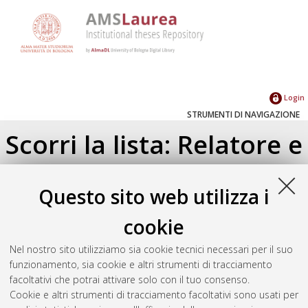
Login
STRUMENTI DI NAVIGAZIONE
Scorri la lista: Relatore e
Correlatore
Questo sito web utilizza i
A
|
Á
|
À
|
B
|
C
|
Č
|
D
|
E
|
F
|
G
|
H
|
I
|
J
|
K
|
L
|
M
cookie
|
N
|
Ñ
|
O
|
P
|
Q
|
R
|
S
|
Š
|
T
|
U
|
V
|
W
|
X
|
Y
|
Z
Nel nostro sito utilizziamo sia cookie tecnici necessari per il suo
funzionamento, sia cookie e altri strumenti di tracciamento
Č...
facoltativi che potrai attivare solo con il tuo consenso.
Cookie e altri strumenti di tracciamento facoltativi sono usati per