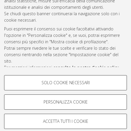
analisi statistiche, misure sull'efficacia della comunicazione
Čvančarová, Monika
(2)
istituzionale e analisi dei comportamenti degli utenti.
Se chiudi questo banner continuerai la navigazione solo con i
cookie necessari.
Atom
Puoi esprimere il consenso sui cookie facoltativi attivando
Rss 1.0
l'opzione in "Personalizza cookie" e, se vuoi, potrai esprimere
consensi più specifici in "Mostra cookie di profilazione".
Rss 2.0
Potrai sempre rivedere le tue scelte e verificare lo stato dei
consensi rientrando nella sezione "Impostazione cookie" del
sito.
AMS Laurea
Per maggiori informazioni
consulta la nostra Cookie policy
.
Servizio implementato e gestito da
AlmaDL
Impostazioni Cookie
COOKIE DI PROFILAZIONE -
SOLO COOKIE NECESSARI
Informativa sulla privacy
FACOLTATIVI
Condizioni d’uso del sito
Si tratta di cookie utilizzati per analizzare le caratteristiche della
navigazione degli utenti, creare profili in base al loro comportamento
PERSONALIZZA COOKIE
sul sito, per analisi di marketing.
Mostra cookie di profilazione
ACCETTA TUTTI I COOKIE
Google/Youtube Video
© ALMA MATER STUDIORUM - Università di Bologna, 2007-2026.
COOKIE TECNICI - NECESSARI