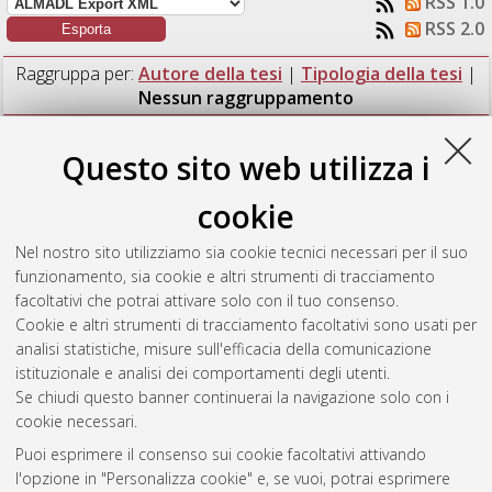
RSS 1.0
RSS 2.0
Raggruppa per:
Autore della tesi
|
Tipologia della tesi
|
Nessun raggruppamento
Numero di documenti:
1
.
Questo sito web utilizza i
Battilani, Sara
(2020)
Arricchimento semantico nel contesto
cookie
dell'Existing Building Information Modelling: aspetti
metodologici e applicazione al caso della Rocca Estense di San
Nel nostro sito utilizziamo sia cookie tecnici necessari per il suo
Felice sul Panaro.
[Laurea magistrale], Università di Bologna,
funzionamento, sia cookie e altri strumenti di tracciamento
Corso di Studio in
Ingegneria civile [LM-DM270]
, Documento
facoltativi che potrai attivare solo con il tuo consenso.
full-text non disponibile
Cookie e altri strumenti di tracciamento facoltativi sono usati per
analisi statistiche, misure sull'efficacia della comunicazione
Questa lista e' stata generata il
Sat Aug 8 03:57:31 2026
istituzionale e analisi dei comportamenti degli utenti.
CEST
.
Se chiudi questo banner continuerai la navigazione solo con i
cookie necessari.
Puoi esprimere il consenso sui cookie facoltativi attivando
Atom
l'opzione in "Personalizza cookie" e, se vuoi, potrai esprimere