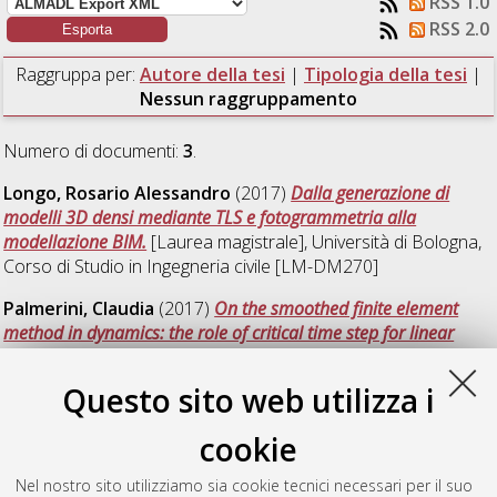
RSS 1.0
RSS 2.0
Raggruppa per:
Autore della tesi
|
Tipologia della tesi
|
Nessun raggruppamento
Numero di documenti:
3
.
Longo, Rosario Alessandro
(2017)
Dalla generazione di
modelli 3D densi mediante TLS e fotogrammetria alla
modellazione BIM.
[Laurea magistrale], Università di Bologna,
Corso di Studio in
Ingegneria civile [LM-DM270]
Palmerini, Claudia
(2017)
On the smoothed finite element
method in dynamics: the role of critical time step for linear
triangular elements.
[Laurea magistrale], Università di
Bologna, Corso di Studio in
Ingegneria civile [LM-DM270]
,
Questo sito web utilizza i
Documento full-text non disponibile
cookie
Succi, Marco
(2017)
Un approccio speditivo per il rilievo, la
modellazione numerica e l’analisi strutturale di edifici storici
Nel nostro sito utilizziamo sia cookie tecnici necessari per il suo
monumentali.
[Laurea magistrale], Università di Bologna,