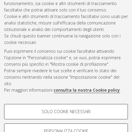
funzionamento, sia cookie e altri strumenti di tracciamento
Corso di Studio in
Ingegneria civile [LM-DM270]
, Documento
facoltativi che potrai attivare solo con il tuo consenso.
full-text non disponibile
Cookie e altri strumenti di tracciamento facoltativi sono usati per
analisi statistiche, misure sull'efficacia della comunicazione
Questa lista e' stata generata il
Sun Aug 9 16:20:19 2026
istituzionale e analisi dei comportamenti degli utenti.
CEST
.
Se chiudi questo banner continuerai la navigazione solo con i
cookie necessari.
Puoi esprimere il consenso sui cookie facoltativi attivando
Atom
l'opzione in "Personalizza cookie" e, se vuoi, potrai esprimere
Rss 1.0
consensi più specifici in "Mostra cookie di profilazione".
Potrai sempre rivedere le tue scelte e verificare lo stato dei
Rss 2.0
consensi rientrando nella sezione "Impostazione cookie" del
sito.
Per maggiori informazioni
consulta la nostra Cookie policy
.
AMS Laurea
Servizio implementato e gestito da
AlmaDL
Impostazioni Cookie
COOKIE DI PROFILAZIONE -
SOLO COOKIE NECESSARI
Informativa sulla privacy
FACOLTATIVI
Condizioni d’uso del sito
Si tratta di cookie utilizzati per analizzare le caratteristiche della
navigazione degli utenti, creare profili in base al loro comportamento
PERSONALIZZA COOKIE