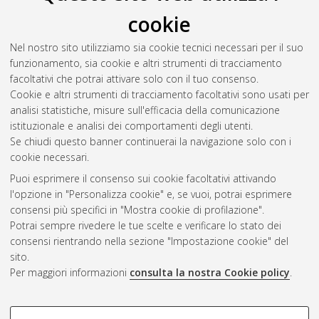
S
cookie
Nel nostro sito utilizziamo sia cookie tecnici necessari per il suo
Sani, Lorenzo
(2019)
Correzioni relativistiche negli atomi
funzionamento, sia cookie e altri strumenti di tracciamento
idrogenoidi e struttura fine.
[Laurea], Università di Bologna,
facoltativi che potrai attivare solo con il tuo consenso.
Corso di Studio in
Fisica [L-DM270]
Cookie e altri strumenti di tracciamento facoltativi sono usati per
analisi statistiche, misure sull'efficacia della comunicazione
Questa lista e' stata generata il
Sat Aug 8 09:28:44 2026
istituzionale e analisi dei comportamenti degli utenti.
CEST
.
Se chiudi questo banner continuerai la navigazione solo con i
cookie necessari.
Puoi esprimere il consenso sui cookie facoltativi attivando
Atom
l'opzione in "Personalizza cookie" e, se vuoi, potrai esprimere
Rss 1.0
consensi più specifici in "Mostra cookie di profilazione".
Potrai sempre rivedere le tue scelte e verificare lo stato dei
Rss 2.0
consensi rientrando nella sezione "Impostazione cookie" del
sito.
Per maggiori informazioni
consulta la nostra Cookie policy
.
AMS Laurea
Servizio implementato e gestito da
AlmaDL
Impostazioni Cookie
COOKIE DI PROFILAZIONE -