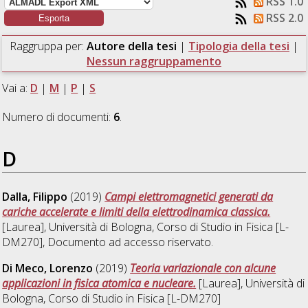
RSS 1.0
RSS 2.0
Raggruppa per:
Autore della tesi
|
Tipologia della tesi
|
Nessun raggruppamento
Vai a:
D
|
M
|
P
|
S
Numero di documenti:
6
.
D
Dalla, Filippo
(2019)
Campi elettromagnetici generati da
cariche accelerate e limiti della elettrodinamica classica.
[Laurea], Università di Bologna, Corso di Studio in
Fisica [L-
DM270]
, Documento ad accesso riservato.
Di Meco, Lorenzo
(2019)
Teoria variazionale con alcune
applicazioni in fisica atomica e nucleare.
[Laurea], Università di
Bologna, Corso di Studio in
Fisica [L-DM270]