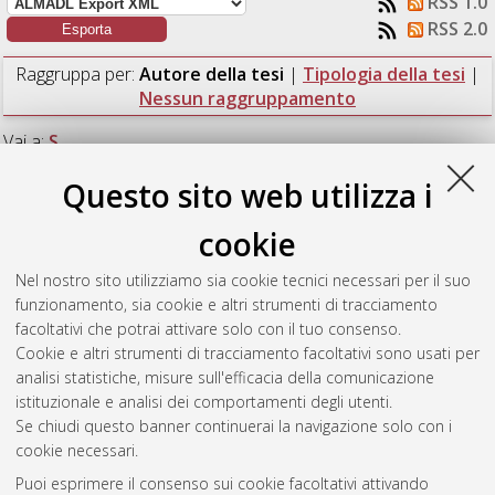
RSS 1.0
RSS 2.0
Raggruppa per:
Autore della tesi
|
Tipologia della tesi
|
Nessun raggruppamento
Vai a:
S
Questo sito web utilizza i
Numero di documenti:
1
.
cookie
S
Nel nostro sito utilizziamo sia cookie tecnici necessari per il suo
funzionamento, sia cookie e altri strumenti di tracciamento
Sugic, Danica
(2014)
Il gruppo delle rotazioni in fisica
facoltativi che potrai attivare solo con il tuo consenso.
quantistica.
[Laurea], Università di Bologna, Corso di Studio in
Cookie e altri strumenti di tracciamento facoltativi sono usati per
Fisica [L-DM270]
analisi statistiche, misure sull'efficacia della comunicazione
istituzionale e analisi dei comportamenti degli utenti.
Questa lista e' stata generata il
Fri Aug 7 01:53:04 2026 CEST
.
Se chiudi questo banner continuerai la navigazione solo con i
cookie necessari.
Puoi esprimere il consenso sui cookie facoltativi attivando
Atom