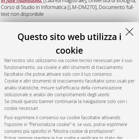
in fase riabilitativa.
[Laurea magistrale], Università di Bologna,
Corso di Studio in
Informatica [LM-DM270]
, Documento full-
text non disponibile
Z
Questo sito web utilizza i
cookie
Zanotti, Michelle
(2023)
Implementazione e Valutazione di
Architetture Deep Learning per la Predizione End-to-End della
Nel nostro sito utilizziamo sia cookie tecnici necessari per il suo
Qualità dei Processi Riabilitativi in Telemedicina.
[Laurea
funzionamento, sia cookie e altri strumenti di tracciamento
magistrale], Università di Bologna, Corso di Studio in
facoltativi che potrai attivare solo con il tuo consenso.
Informatica [LM-DM270]
Cookie e altri strumenti di tracciamento facoltativi sono usati per
analisi statistiche, misure sull'efficacia della comunicazione
Questa lista e' stata generata il
Thu Aug 6 09:31:24 2026
istituzionale e analisi dei comportamenti degli utenti.
CEST
.
Se chiudi questo banner continuerai la navigazione solo con i
cookie necessari.
Puoi esprimere il consenso sui cookie facoltativi attivando
Atom
l'opzione in "Personalizza cookie" e, se vuoi, potrai esprimere
Rss 1.0
consensi più specifici in "Mostra cookie di profilazione".
Potrai sempre rivedere le tue scelte e verificare lo stato dei