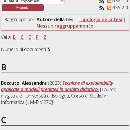
RSS 1.0
RSS 2.0
Raggruppa per:
Autore della tesi
|
Tipologia della tesi
|
Nessun raggruppamento
Vai a:
B
|
C
|
E
|
P
|
Z
Numero di documenti:
5
.
B
Boccuto, Alessandra
(2023)
Tecniche di explainability
applicate a modelli predittivi in ambito didattico.
[Laurea
magistrale], Università di Bologna, Corso di Studio in
Informatica [LM-DM270]
C