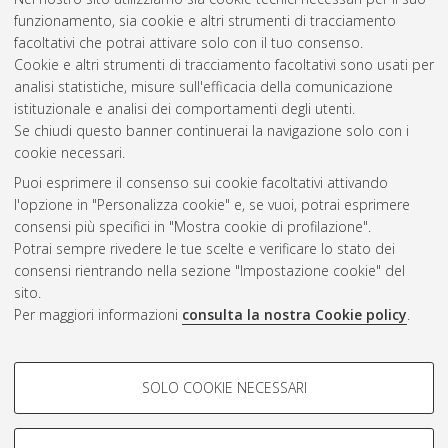
2022
(7)
funzionamento, sia cookie e altri strumenti di tracciamento
2021
(2)
facoltativi che potrai attivare solo con il tuo consenso.
2020
(6)
Cookie e altri strumenti di tracciamento facoltativi sono usati per
2019
(6)
analisi statistiche, misure sull'efficacia della comunicazione
2017
(3)
istituzionale e analisi dei comportamenti degli utenti.
2014
(2)
Se chiudi questo banner continuerai la navigazione solo con i
cookie necessari.
Puoi esprimere il consenso sui cookie facoltativi attivando
Atom
l'opzione in "Personalizza cookie" e, se vuoi, potrai esprimere
Rss 1.0
consensi più specifici in "Mostra cookie di profilazione".
Potrai sempre rivedere le tue scelte e verificare lo stato dei
Rss 2.0
consensi rientrando nella sezione "Impostazione cookie" del
sito.
Per maggiori informazioni
consulta la nostra Cookie policy
.
AMS Laurea
Servizio implementato e gestito da
AlmaDL
Impostazioni Cookie
COOKIE DI PROFILAZIONE -
SOLO COOKIE NECESSARI
Informativa sulla privacy
FACOLTATIVI
Condizioni d’uso del sito
Si tratta di cookie utilizzati per analizzare le caratteristiche della