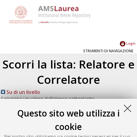
Login
STRUMENTI DI NAVIGAZIONE
Scorri la lista: Relatore e
Correlatore
Su di un livello
Seleziona un valore dall'elenco sottostante.
2026
(7)
Questo sito web utilizza i
2025
(10)
2024
(4)
cookie
2023
(2)
Nel nostro sito utilizziamo sia cookie tecnici necessari per il suo