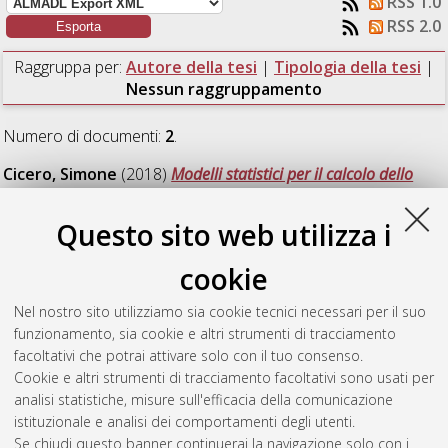
RSS 1.0
RSS 2.0
Raggruppa per:
Autore della tesi
|
Tipologia della tesi
|
Nessun raggruppamento
Numero di documenti:
2
.
Cicero, Simone
(2018)
Modelli statistici per il calcolo dello
stock di carbonio nei suoli: applicazione al database della
Regione Emilia Romagna.
[Laurea magistrale], Università di
Questo sito web utilizza i
Bologna, Corso di Studio in
Analisi e gestione dell'ambiente
[LM-DM270] - Ravenna
, Documento full-text non disponibile
cookie
Sighinolfi, Silvia
(2018)
Valutazione dell'Helichrysum italicum
Nel nostro sito utilizziamo sia cookie tecnici necessari per il suo
(Roth) G. Don per un possibile impiego in attività di fitorimedio
funzionamento, sia cookie e altri strumenti di tracciamento
di suoli contaminati.
[Laurea magistrale], Università di
facoltativi che potrai attivare solo con il tuo consenso.
Bologna, Corso di Studio in
Analisi e gestione dell'ambiente
Cookie e altri strumenti di tracciamento facoltativi sono usati per
[LM-DM270] - Ravenna
, Documento ad accesso riservato.
analisi statistiche, misure sull'efficacia della comunicazione
istituzionale e analisi dei comportamenti degli utenti.
Questa lista e' stata generata il
Fri Aug 7 11:23:44 2026 CEST
.
Se chiudi questo banner continuerai la navigazione solo con i