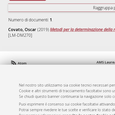
Raggruppa 
Numero di documenti:
1
.
Covato, Oscar
(2019)
Metodi per la determinazione della 
[LM-DM270]
AMS Laure
Atom
Servizio i
Rss 1.0
Impostazio
Rss 2.0
Informativa
Nel nostro sito utilizziamo sia cookie tecnici necessari per
Condizioni 
Cookie e altri strumenti di tracciamento facoltativi sono us
Se chiudi questo banner continuerai la navigazione solo c
Puoi esprimere il consenso sui cookie facoltativi attivando
© ALMA MATER STUDIORUM - Università d
Potrai sempre rivedere le tue scelte e verificare lo stato 