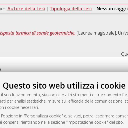
per:
Autore della tesi
|
Tipologia della tesi
|
Nessun ragg
risposta termica di sonde geotermiche.
[Laurea magistrale], Unive
Que
a
mplementato e gestito da
AlmaDL
Questo sito web utilizza i cookie
ni Cookie
 sulla privacy
 il suo funzionamento, sia cookie e altri strumenti di tracciamento faco
d’uso del sito
ati per analisi statistiche, misure sull'efficacia della comunicazione is
on i cookie necessari.
 l'opzione in "Personalizza cookie" e, se vuoi, potrai esprimere consens
i Bologna, 2007-2026.
dei consensi rientrando nella sezione "Impostazione cookie" del sito.