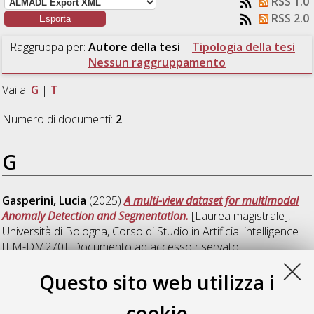
RSS 1.0
RSS 2.0
Raggruppa per:
Autore della tesi
|
Tipologia della tesi
|
Nessun raggruppamento
Vai a:
G
|
T
Numero di documenti:
2
.
G
Gasperini, Lucia
(2025)
A multi-view dataset for multimodal
Anomaly Detection and Segmentation.
[Laurea magistrale],
Università di Bologna, Corso di Studio in
Artificial intelligence
[LM-DM270]
, Documento ad accesso riservato.
Questo sito web utilizza i
T
cookie