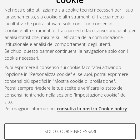
Torzi, Luca
(2025)
An experimental study on connecting
Nel nostro sito utilizziamo sia cookie tecnici necessari per il suo
Neural Radiance Fields to images and text.
[Laurea magistrale],
funzionamento, sia cookie e altri strumenti di tracciamento
Università di Bologna, Corso di Studio in
Artificial intelligence
facoltativi che potrai attivare solo con il tuo consenso.
[LM-DM270]
Cookie e altri strumenti di tracciamento facoltativi sono usati per
analisi statistiche, misure sull'efficacia della comunicazione
Questa lista e' stata generata il
Sun Aug 9 01:18:02 2026
istituzionale e analisi dei comportamenti degli utenti.
CEST
.
Se chiudi questo banner continuerai la navigazione solo con i
cookie necessari.
Puoi esprimere il consenso sui cookie facoltativi attivando
Atom
l'opzione in "Personalizza cookie" e, se vuoi, potrai esprimere
Rss 1.0
consensi più specifici in "Mostra cookie di profilazione".
Potrai sempre rivedere le tue scelte e verificare lo stato dei
Rss 2.0
consensi rientrando nella sezione "Impostazione cookie" del
sito.
Per maggiori informazioni
consulta la nostra Cookie policy
.
AMS Laurea
Servizio implementato e gestito da
AlmaDL
Impostazioni Cookie
COOKIE DI PROFILAZIONE -
SOLO COOKIE NECESSARI
Informativa sulla privacy
FACOLTATIVI
Condizioni d’uso del sito