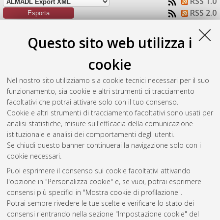
RSS 1.0
RSS 2.0
Raggruppa per:
Autore della tesi
|
Tipologia della tesi
|
Questo sito web utilizza i
Nessun raggruppamento
cookie
Numero di documenti:
1
.
Nel nostro sito utilizziamo sia cookie tecnici necessari per il suo
Di Donato, Sara
(2021)
Studio del processo di trafilatura di fili
funzionamento, sia cookie e altri strumenti di tracciamento
di rame e modellazione analitica.
[Laurea magistrale],
facoltativi che potrai attivare solo con il tuo consenso.
Università di Bologna, Corso di Studio in
Ingegneria meccanica
Cookie e altri strumenti di tracciamento facoltativi sono usati per
[LM-DM270]
, Documento full-text non disponibile
analisi statistiche, misure sull'efficacia della comunicazione
istituzionale e analisi dei comportamenti degli utenti.
Questa lista e' stata generata il
Fri Aug 7 13:57:43 2026 CEST
.
Se chiudi questo banner continuerai la navigazione solo con i
cookie necessari.
Puoi esprimere il consenso sui cookie facoltativi attivando
Atom
l'opzione in "Personalizza cookie" e, se vuoi, potrai esprimere
Rss 1.0
consensi più specifici in "Mostra cookie di profilazione".
Potrai sempre rivedere le tue scelte e verificare lo stato dei
Rss 2.0
consensi rientrando nella sezione "Impostazione cookie" del