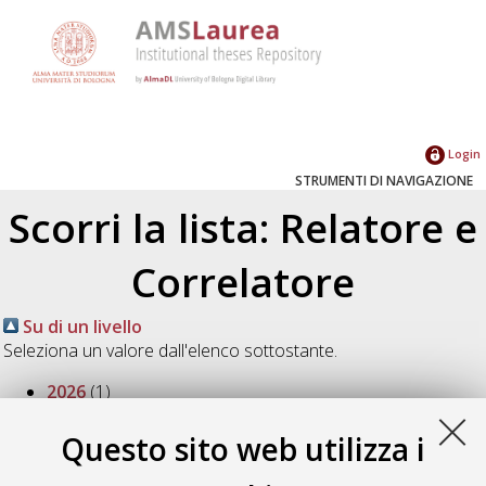
Login
STRUMENTI DI NAVIGAZIONE
Scorri la lista: Relatore e
Correlatore
Su di un livello
Seleziona un valore dall'elenco sottostante.
2026
(1)
2025
(2)
2024
(3)
Questo sito web utilizza i
2023
(5)