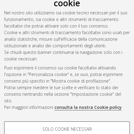
2022
(1)
cookie
2021
(1)
Nel nostro sito utilizziamo sia cookie tecnici necessari per il suo
2020
(2)
funzionamento, sia cookie e altri strumenti di tracciamento
2019
(2)
facoltativi che potrai attivare solo con il tuo consenso.
2017
(1)
Cookie e altri strumenti di tracciamento facoltativi sono usati per
2016
(1)
analisi statistiche, misure sull'efficacia della comunicazione
2015
(1)
istituzionale e analisi dei comportamenti degli utenti.
2014
(1)
Se chiudi questo banner continuerai la navigazione solo con i
cookie necessari.
Puoi esprimere il consenso sui cookie facoltativi attivando
Atom
l'opzione in "Personalizza cookie" e, se vuoi, potrai esprimere
Rss 1.0
consensi più specifici in "Mostra cookie di profilazione".
Potrai sempre rivedere le tue scelte e verificare lo stato dei
Rss 2.0
consensi rientrando nella sezione "Impostazione cookie" del
sito.
Per maggiori informazioni
consulta la nostra Cookie policy
.
AMS Laurea
Servizio implementato e gestito da
AlmaDL
Impostazioni Cookie
COOKIE DI PROFILAZIONE -
SOLO COOKIE NECESSARI
Informativa sulla privacy
FACOLTATIVI