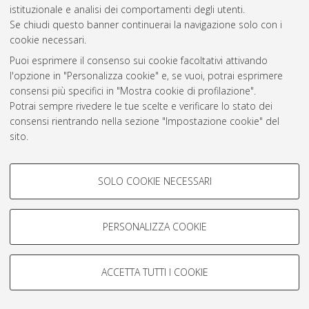
Atom
istituzionale e analisi dei comportamenti degli utenti.
Se chiudi questo banner continuerai la navigazione solo con i
Rss 1.0
cookie necessari.
Rss 2.0
Puoi esprimere il consenso sui cookie facoltativi attivando
l'opzione in "Personalizza cookie" e, se vuoi, potrai esprimere
consensi più specifici in "Mostra cookie di profilazione".
AMS Laurea
Potrai sempre rivedere le tue scelte e verificare lo stato dei
Servizio implementato e gestito da
AlmaDL
consensi rientrando nella sezione "Impostazione cookie" del
Impostazioni Cookie
sito.
Informativa sulla privacy
Per maggiori informazioni
consulta la nostra Cookie policy
.
Condizioni d’uso del sito
COOKIE DI PROFILAZIONE -
SOLO COOKIE NECESSARI
FACOLTATIVI
Si tratta di cookie utilizzati per analizzare le caratteristiche della
navigazione degli utenti, creare profili in base al loro comportamento
PERSONALIZZA COOKIE
sul sito, per analisi di marketing.
© ALMA MATER STUDIORUM - Università di Bologna, 2007-2026.
Mostra cookie di profilazione
ACCETTA TUTTI I COOKIE
Google/Youtube Video
COOKIE TECNICI - NECESSARI
Facebook