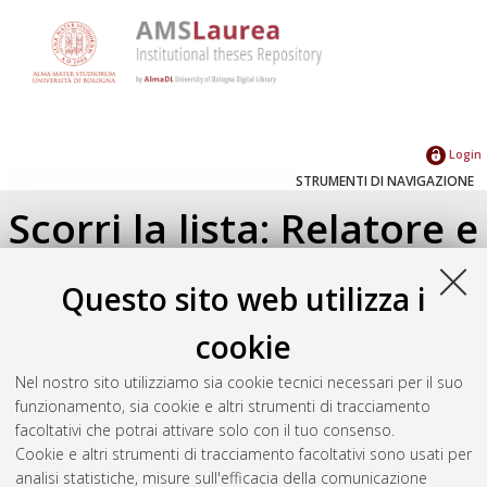
Login
STRUMENTI DI NAVIGAZIONE
Scorri la lista: Relatore e
Correlatore
Questo sito web utilizza i
Su di un livello
cookie
Seleziona un valore dall'elenco sottostante.
Nel nostro sito utilizziamo sia cookie tecnici necessari per il suo
2019
(1)
funzionamento, sia cookie e altri strumenti di tracciamento
facoltativi che potrai attivare solo con il tuo consenso.
Cookie e altri strumenti di tracciamento facoltativi sono usati per
Atom
analisi statistiche, misure sull'efficacia della comunicazione