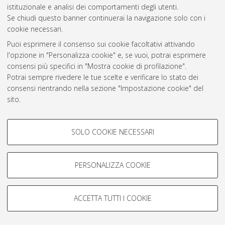
istituzionale e analisi dei comportamenti degli utenti.
Rss 1.0
Se chiudi questo banner continuerai la navigazione solo con i
Rss 2.0
cookie necessari.
Puoi esprimere il consenso sui cookie facoltativi attivando
l'opzione in "Personalizza cookie" e, se vuoi, potrai esprimere
AMS Laurea
consensi più specifici in "Mostra cookie di profilazione".
Servizio implementato e gestito da
AlmaDL
Potrai sempre rivedere le tue scelte e verificare lo stato dei
Impostazioni Cookie
consensi rientrando nella sezione "Impostazione cookie" del
Informativa sulla privacy
sito.
Condizioni d’uso del sito
Per maggiori informazioni
consulta la nostra Cookie policy
.
COOKIE DI PROFILAZIONE -
SOLO COOKIE NECESSARI
FACOLTATIVI
Si tratta di cookie utilizzati per analizzare le caratteristiche della
navigazione degli utenti, creare profili in base al loro comportamento
PERSONALIZZA COOKIE
© ALMA MATER STUDIORUM - Università di Bologna, 2007-2026.
sul sito, per analisi di marketing.
Mostra cookie di profilazione
ACCETTA TUTTI I COOKIE
Google/Youtube Video
COOKIE TECNICI - NECESSARI
Facebook