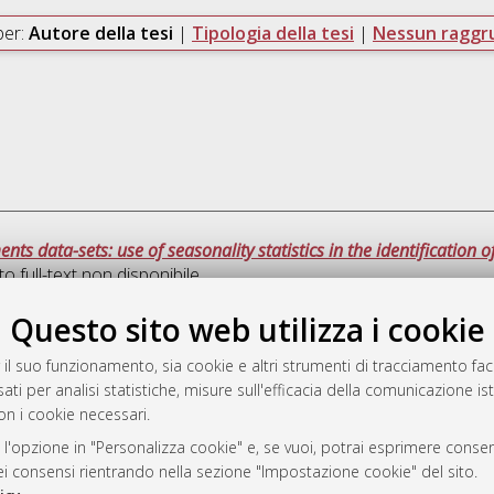
per:
Autore della tesi
|
Tipologia della tesi
|
Nessun ragg
nts data-sets: use of seasonality statistics in the identification o
 full-text non disponibile
Questo sito web utilizza i cookie
Que
 il suo funzionamento, sia cookie e altri strumenti di tracciamento faco
ati per analisi statistiche, misure sull'efficacia della comunicazione is
a
on i cookie necessari.
mplementato e gestito da
AlmaDL
ni Cookie
 l'opzione in "Personalizza cookie" e, se vuoi, potrai esprimere consens
dei consensi rientrando nella sezione "Impostazione cookie" del sito.
 sulla privacy