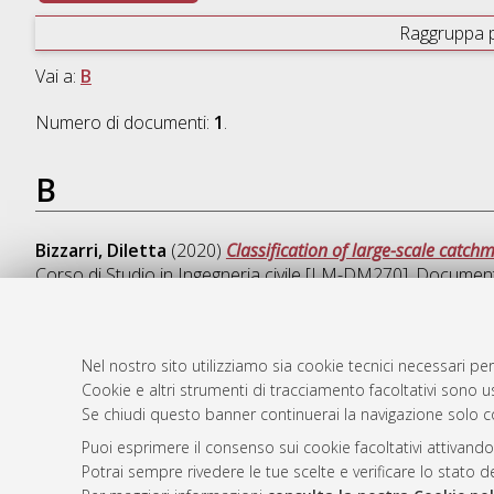
Raggruppa 
Vai a:
B
Numero di documenti:
1
.
B
Bizzarri, Diletta
(2020)
Classification of large-scale catchme
Corso di Studio in
Ingegneria civile [LM-DM270]
, Documento
Nel nostro sito utilizziamo sia cookie tecnici necessari per
Cookie e altri strumenti di tracciamento facoltativi sono us
AMS Laure
Atom
Se chiudi questo banner continuerai la navigazione solo c
Servizio i
Rss 1.0
Impostazio
Puoi esprimere il consenso sui cookie facoltativi attivando
Rss 2.0
Potrai sempre rivedere le tue scelte e verificare lo stato 
Informativa