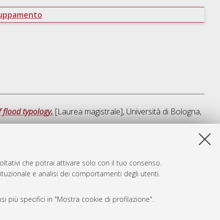
ruppamento
f flood typology.
[Laurea magistrale], Università di Bologna,
sta lista e' stata generata il
Fri Aug 7 16:21:49 2026 CEST
.
ltativi che potrai attivare solo con il tuo consenso.
tituzionale e analisi dei comportamenti degli utenti.
i più specifici in "Mostra cookie di profilazione".