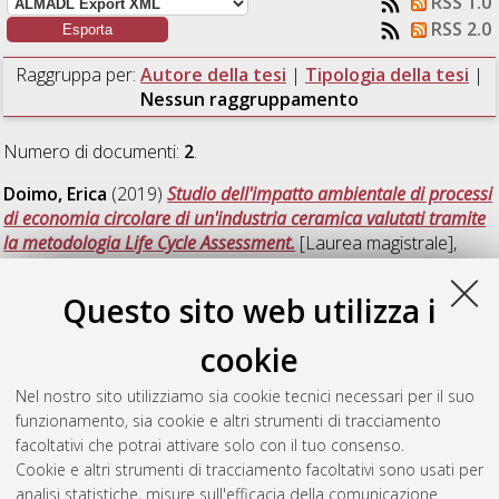
RSS 1.0
RSS 2.0
Raggruppa per:
Autore della tesi
|
Tipologia della tesi
|
Nessun raggruppamento
Numero di documenti:
2
.
Doimo, Erica
(2019)
Studio dell'impatto ambientale di processi
di economia circolare di un'industria ceramica valutati tramite
la metodologia Life Cycle Assessment.
[Laurea magistrale],
Università di Bologna, Corso di Studio in
Analisi e gestione
dell'ambiente [LM-DM270] - Ravenna
, Documento full-text
Questo sito web utilizza i
non disponibile
cookie
Fabbri, Federica
(2019)
Analisi del ciclo di vita della
produzione di tartrato di calcio e di alcol a partire da scarti di
Nel nostro sito utilizziamo sia cookie tecnici necessari per il suo
origine vitivinicola dell’azienda Caviro Extra.
[Laurea
funzionamento, sia cookie e altri strumenti di tracciamento
magistrale], Università di Bologna, Corso di Studio in
Analisi e
facoltativi che potrai attivare solo con il tuo consenso.
gestione dell'ambiente [LM-DM270] - Ravenna
, Documento
Cookie e altri strumenti di tracciamento facoltativi sono usati per
full-text non disponibile
analisi statistiche, misure sull'efficacia della comunicazione