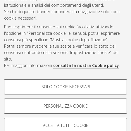
istituzionale e analisi dei comportamenti degli utenti.
Questa lista e' stata generata il
Fri Aug 7 16:23:40 2026 CEST
.
Se chiudi questo banner continuerai la navigazione solo con i
cookie necessari.
Puoi esprimere il consenso sui cookie facoltativi attivando
Atom
l'opzione in "Personalizza cookie" e, se vuoi, potrai esprimere
Rss 1.0
consensi più specifici in "Mostra cookie di profilazione".
Potrai sempre rivedere le tue scelte e verificare lo stato dei
Rss 2.0
consensi rientrando nella sezione "Impostazione cookie" del
sito.
Per maggiori informazioni
consulta la nostra Cookie policy
.
AMS Laurea
Servizio implementato e gestito da
AlmaDL
Impostazioni Cookie
COOKIE DI PROFILAZIONE -
SOLO COOKIE NECESSARI
Informativa sulla privacy
FACOLTATIVI
Condizioni d’uso del sito
Si tratta di cookie utilizzati per analizzare le caratteristiche della
navigazione degli utenti, creare profili in base al loro comportamento
PERSONALIZZA COOKIE
sul sito, per analisi di marketing.
Mostra cookie di profilazione
ACCETTA TUTTI I COOKIE
Google/Youtube Video
© ALMA MATER STUDIORUM - Università di Bologna, 2007-2026.