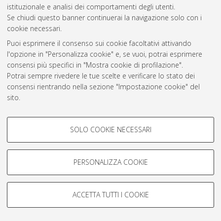
istituzionale e analisi dei comportamenti degli utenti.
Atom
Se chiudi questo banner continuerai la navigazione solo con i
cookie necessari.
Rss 1.0
Puoi esprimere il consenso sui cookie facoltativi attivando
Rss 2.0
l'opzione in "Personalizza cookie" e, se vuoi, potrai esprimere
consensi più specifici in "Mostra cookie di profilazione".
Potrai sempre rivedere le tue scelte e verificare lo stato dei
AMS Laurea
consensi rientrando nella sezione "Impostazione cookie" del
Servizio implementato e gestito da
AlmaDL
sito.
Impostazioni Cookie
Per maggiori informazioni
consulta la nostra Cookie policy
.
Informativa sulla privacy
COOKIE DI PROFILAZIONE -
Condizioni d’uso del sito
SOLO COOKIE NECESSARI
FACOLTATIVI
Si tratta di cookie utilizzati per analizzare le caratteristiche della
navigazione degli utenti, creare profili in base al loro comportamento
PERSONALIZZA COOKIE
sul sito, per analisi di marketing.
Mostra cookie di profilazione
© ALMA MATER STUDIORUM - Università di Bologna, 2007-2026.
ACCETTA TUTTI I COOKIE
Google/Youtube Video
COOKIE TECNICI - NECESSARI
Facebook