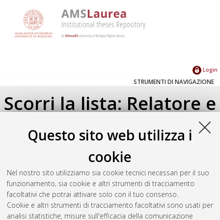
Login
STRUMENTI DI NAVIGAZIONE
Scorri la lista: Relatore e
Correlatore
Questo sito web utilizza i
Su di un livello
cookie
Seleziona un valore dall'elenco sottostante.
Nel nostro sito utilizziamo sia cookie tecnici necessari per il suo
2024
(2)
funzionamento, sia cookie e altri strumenti di tracciamento
facoltativi che potrai attivare solo con il tuo consenso.
Cookie e altri strumenti di tracciamento facoltativi sono usati per
Atom
analisi statistiche, misure sull'efficacia della comunicazione