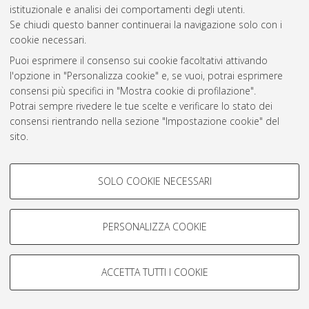
istituzionale e analisi dei comportamenti degli utenti.
Rss 1.0
Se chiudi questo banner continuerai la navigazione solo con i
Rss 2.0
cookie necessari.
Puoi esprimere il consenso sui cookie facoltativi attivando
l'opzione in "Personalizza cookie" e, se vuoi, potrai esprimere
AMS Laurea
consensi più specifici in "Mostra cookie di profilazione".
Servizio implementato e gestito da
AlmaDL
Potrai sempre rivedere le tue scelte e verificare lo stato dei
Impostazioni Cookie
consensi rientrando nella sezione "Impostazione cookie" del
Informativa sulla privacy
sito.
Condizioni d’uso del sito
Per maggiori informazioni
consulta la nostra Cookie policy
.
COOKIE DI PROFILAZIONE -
SOLO COOKIE NECESSARI
FACOLTATIVI
Si tratta di cookie utilizzati per analizzare le caratteristiche della
navigazione degli utenti, creare profili in base al loro comportamento
PERSONALIZZA COOKIE
© ALMA MATER STUDIORUM - Università di Bologna, 2007-2026.
sul sito, per analisi di marketing.
Mostra cookie di profilazione
ACCETTA TUTTI I COOKIE
Google/Youtube Video
COOKIE TECNICI - NECESSARI
Facebook