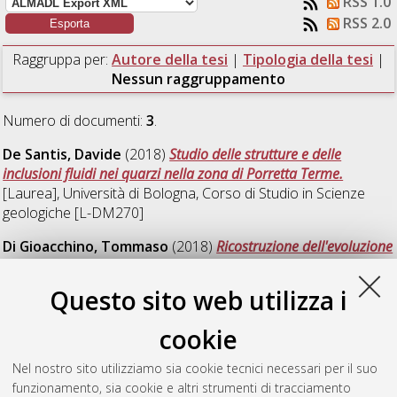
RSS 1.0
RSS 2.0
Raggruppa per:
Autore della tesi
|
Tipologia della tesi
|
Nessun raggruppamento
Numero di documenti:
3
.
De Santis, Davide
(2018)
Studio delle strutture e delle
inclusioni fluidi nei quarzi nella zona di Porretta Terme.
[Laurea], Università di Bologna, Corso di Studio in
Scienze
geologiche [L-DM270]
Di Gioacchino, Tommaso
(2018)
Ricostruzione dell'evoluzione
geologica degli Appennini settentrionali attraverso l'analisi
strutturale di un affioramento sulla spiaggia di Topinetti, Isola
Questo sito web utilizza i
d'Elba Orientale.
[Laurea], Università di Bologna, Corso di
Studio in
Scienze geologiche [L-DM270]
, Documento ad
cookie
accesso riservato.
Nel nostro sito utilizziamo sia cookie tecnici necessari per il suo
Proietto, Michele
(2018)
Evoluzione strutturale di una faglia
funzionamento, sia cookie e altri strumenti di tracciamento
estensionale a basso angolo, Topinetti, Isola d'Elba orientale.