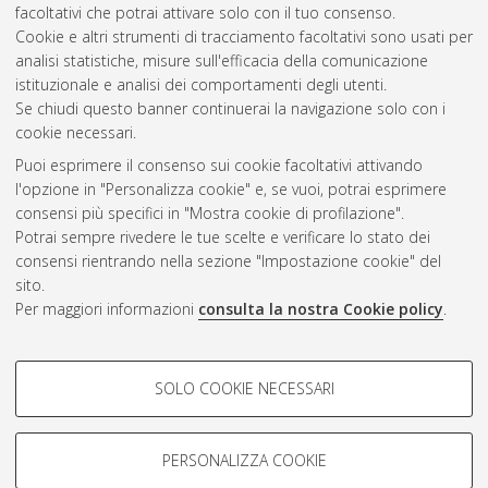
facoltativi che potrai attivare solo con il tuo consenso.
[Laurea], Università di Bologna, Corso di Studio in
Scienze
Cookie e altri strumenti di tracciamento facoltativi sono usati per
geologiche [L-DM270]
analisi statistiche, misure sull'efficacia della comunicazione
istituzionale e analisi dei comportamenti degli utenti.
Questa lista e' stata generata il
Fri Aug 7 12:01:35 2026 CEST
.
Se chiudi questo banner continuerai la navigazione solo con i
cookie necessari.
Puoi esprimere il consenso sui cookie facoltativi attivando
Atom
l'opzione in "Personalizza cookie" e, se vuoi, potrai esprimere
Rss 1.0
consensi più specifici in "Mostra cookie di profilazione".
Potrai sempre rivedere le tue scelte e verificare lo stato dei
Rss 2.0
consensi rientrando nella sezione "Impostazione cookie" del
sito.
Per maggiori informazioni
consulta la nostra Cookie policy
.
AMS Laurea
Servizio implementato e gestito da
AlmaDL
Impostazioni Cookie
COOKIE DI PROFILAZIONE -
SOLO COOKIE NECESSARI
Informativa sulla privacy
FACOLTATIVI
Condizioni d’uso del sito
Si tratta di cookie utilizzati per analizzare le caratteristiche della
navigazione degli utenti, creare profili in base al loro comportamento
PERSONALIZZA COOKIE
sul sito, per analisi di marketing.