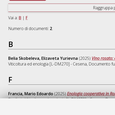
Raggruppa 
Vai a:
B
|
F
Numero di documenti:
2
.
B
Belia Skobeleva, Elizaveta Yurievna
(2025)
Vino rosato: c
Viticoltura ed enologia [L-DM270] - Cesena
, Documento ful
F
Francia, Mario Edoardo
(2025)
Enologia cooperativa in Rom
Studio in
Viticoltura ed enologia [L-DM270] - Cesena
, Doc