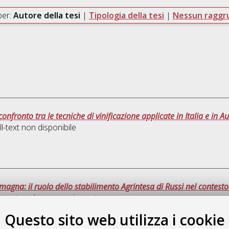
per:
Autore della tesi
|
Tipologia della tesi
|
Nessun ragg
onfronto tra le tecniche di vinificazione applicate in Italia e in Au
l-text non disponibile
agna: il ruolo dello stabilimento Agrintesa di Russi nel contesto v
umento ad accesso riservato.
Questo sito web utilizza i cookie
Quest