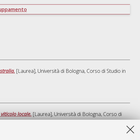
ruppamento
stralia.
[Laurea], Università di Bologna, Corso di Studio in
iticolo locale.
[Laurea], Università di Bologna, Corso di
a lista e' stata generata il
Sun Aug 9 11:20:33 2026 CEST
.