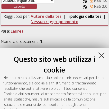
RSS 1.0
RSS 2.0
Raggruppa per:
Autore della tesi
|
Tipologia della tesi
|
Nessun raggruppamento
Vai a:
Laurea
Numero di documenti:
1
.
Laurea
Questo sito web utilizza i
cookie
Satta, Elena
(2016)
Determinazione del contenuto in composti
fenolici mediante HPLC-DAD/MS e valutazione dell’attività
Nel nostro sito utilizziamo sia cookie tecnici necessari per il suo
antiossidante in differenti varietà di patata.
[Laurea],
funzionamento, sia cookie e altri strumenti di tracciamento
Università di Bologna, Corso di Studio in
Tecnologie alimentari
facoltativi che potrai attivare solo con il tuo consenso.
[L-DM270] - Cesena
, Documento ad accesso riservato.
Cookie e altri strumenti di tracciamento facoltativi sono usati per
analisi statistiche, misure sull'efficacia della comunicazione
Questa lista e' stata generata il
Thu Aug 6 07:03:42 2026
istituzionale e analisi dei comportamenti degli utenti.
CEST
.