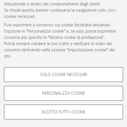
istituzionale e analisi dei comportamenti degli utenti.
Rss 1.0
Se chiudi questo banner continuerai la navigazione solo con i
Rss 2.0
cookie necessari.
Puoi esprimere il consenso sui cookie facoltativi attivando
l'opzione in "Personalizza cookie" e, se vuoi, potrai esprimere
AMS Laurea
consensi più specifici in "Mostra cookie di profilazione".
Servizio implementato e gestito da
AlmaDL
Potrai sempre rivedere le tue scelte e verificare lo stato dei
Impostazioni Cookie
consensi rientrando nella sezione "Impostazione cookie" del
Informativa sulla privacy
sito.
Condizioni d’uso del sito
Per maggiori informazioni
consulta la nostra Cookie policy
.
COOKIE DI PROFILAZIONE -
SOLO COOKIE NECESSARI
FACOLTATIVI
Si tratta di cookie utilizzati per analizzare le caratteristiche della
navigazione degli utenti, creare profili in base al loro comportamento
PERSONALIZZA COOKIE
© ALMA MATER STUDIORUM - Università di Bologna, 2007-2026.
sul sito, per analisi di marketing.
Mostra cookie di profilazione
ACCETTA TUTTI I COOKIE
Google/Youtube Video
COOKIE TECNICI - NECESSARI
Facebook