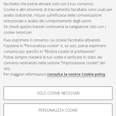
considerazioni nucleari ed esperimento n_TOF.
[Laurea],
facoltativi che potrai attivare solo con il tuo consenso.
Università di Bologna, Corso di Studio in
Fisica [L-DM270]
Cookie e altri strumenti di tracciamento facoltativi sono usati per
analisi statistiche, misure sull'efficacia della comunicazione
Questa lista e' stata generata il
Sat Aug 8 06:36:39 2026
istituzionale e analisi dei comportamenti degli utenti.
CEST
.
Se chiudi questo banner continuerai la navigazione solo con i
cookie necessari.
Puoi esprimere il consenso sui cookie facoltativi attivando
Atom
l'opzione in "Personalizza cookie" e, se vuoi, potrai esprimere
Rss 1.0
consensi più specifici in "Mostra cookie di profilazione".
Potrai sempre rivedere le tue scelte e verificare lo stato dei
Rss 2.0
consensi rientrando nella sezione "Impostazione cookie" del
sito.
Per maggiori informazioni
consulta la nostra Cookie policy
.
AMS Laurea
Servizio implementato e gestito da
AlmaDL
Impostazioni Cookie
COOKIE DI PROFILAZIONE -
SOLO COOKIE NECESSARI
Informativa sulla privacy
FACOLTATIVI
Condizioni d’uso del sito
Si tratta di cookie utilizzati per analizzare le caratteristiche della
navigazione degli utenti, creare profili in base al loro comportamento
PERSONALIZZA COOKIE
sul sito, per analisi di marketing.