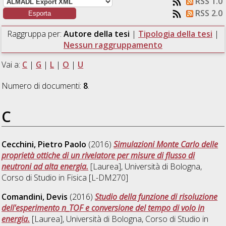
RSS 1.0
RSS 2.0
Raggruppa per:
Autore della tesi
|
Tipologia della tesi
|
Nessun raggruppamento
Vai a:
C
|
G
|
L
|
O
|
U
Numero di documenti:
8
.
C
Cecchini, Pietro Paolo
(2016)
Simulazioni Monte Carlo delle
proprietà ottiche di un rivelatore per misure di flusso di
neutroni ad alta energia.
[Laurea], Università di Bologna,
Corso di Studio in
Fisica [L-DM270]
Comandini, Devis
(2016)
Studio della funzione di risoluzione
dell'esperimento n_TOF e conversione del tempo di volo in
energia.
[Laurea], Università di Bologna, Corso di Studio in