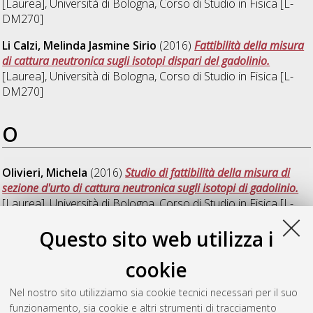
[Laurea], Università di Bologna, Corso di Studio in
Fisica [L-
DM270]
Li Calzi, Melinda Jasmine Sirio
(2016)
Fattibilità della misura
di cattura neutronica sugli isotopi dispari del gadolinio.
[Laurea], Università di Bologna, Corso di Studio in
Fisica [L-
DM270]
O
Olivieri, Michela
(2016)
Studio di fattibilità della misura di
sezione d'urto di cattura neutronica sugli isotopi di gadolinio.
[Laurea], Università di Bologna, Corso di Studio in
Fisica [L-
DM270]
Questo sito web utilizza i
U
cookie
Nel nostro sito utilizziamo sia cookie tecnici necessari per il suo
Ubezio, Andrea
(2016)
Il problema cosmologico del 7Li -
funzionamento, sia cookie e altri strumenti di tracciamento