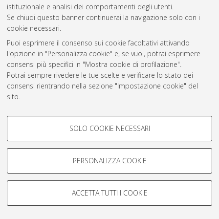
Atom
istituzionale e analisi dei comportamenti degli utenti.
Se chiudi questo banner continuerai la navigazione solo con i
Rss 1.0
cookie necessari.
Rss 2.0
Puoi esprimere il consenso sui cookie facoltativi attivando
l'opzione in "Personalizza cookie" e, se vuoi, potrai esprimere
consensi più specifici in "Mostra cookie di profilazione".
AMS Laurea
Potrai sempre rivedere le tue scelte e verificare lo stato dei
Servizio implementato e gestito da
AlmaDL
consensi rientrando nella sezione "Impostazione cookie" del
Impostazioni Cookie
sito.
Informativa sulla privacy
Per maggiori informazioni
consulta la nostra Cookie policy
.
Condizioni d’uso del sito
COOKIE DI PROFILAZIONE -
SOLO COOKIE NECESSARI
FACOLTATIVI
Si tratta di cookie utilizzati per analizzare le caratteristiche della
navigazione degli utenti, creare profili in base al loro comportamento
PERSONALIZZA COOKIE
sul sito, per analisi di marketing.
© ALMA MATER STUDIORUM - Università di Bologna, 2007-2026.
Mostra cookie di profilazione
ACCETTA TUTTI I COOKIE
Google/Youtube Video
COOKIE TECNICI - NECESSARI
Facebook