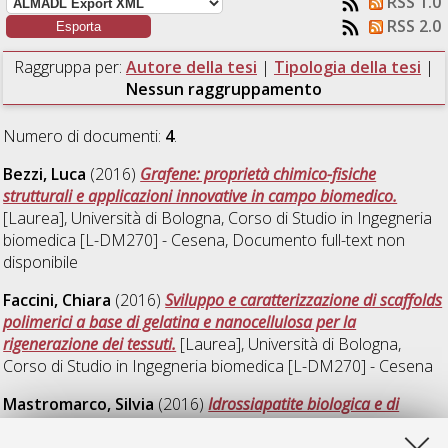
RSS 1.0
RSS 2.0
Raggruppa per:
Autore della tesi
|
Tipologia della tesi
|
Nessun raggruppamento
Numero di documenti:
4
.
Bezzi, Luca
(2016)
Grafene: proprietà chimico-fisiche
strutturali e applicazioni innovative in campo biomedico.
[Laurea], Università di Bologna, Corso di Studio in
Ingegneria
biomedica [L-DM270] - Cesena
, Documento full-text non
disponibile
Faccini, Chiara
(2016)
Sviluppo e caratterizzazione di scaffolds
polimerici a base di gelatina e nanocellulosa per la
rigenerazione dei tessuti.
[Laurea], Università di Bologna,
Corso di Studio in
Ingegneria biomedica [L-DM270] - Cesena
Mastromarco, Silvia
(2016)
Idrossiapatite biologica e di
sintesi: analisi attraverso spettroscopia Raman.
[Laurea],
Università di Bologna, Corso di Studio in
Ingegneria biomedica