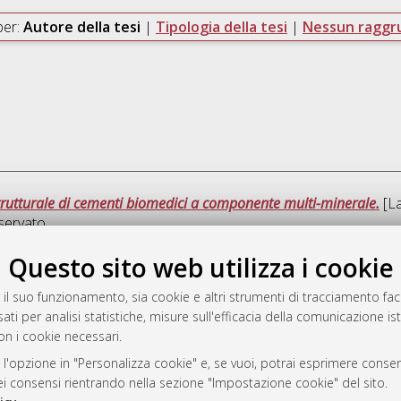
per:
Autore della tesi
|
Tipologia della tesi
|
Nessun ragg
strutturale di cementi biomedici a componente multi-minerale.
[La
servato.
Questo sito web utilizza i cookie
Ques
 il suo funzionamento, sia cookie e altri strumenti di tracciamento faco
ati per analisi statistiche, misure sull'efficacia della comunicazione is
a
on i cookie necessari.
mplementato e gestito da
AlmaDL
ni Cookie
 l'opzione in "Personalizza cookie" e, se vuoi, potrai esprimere consens
dei consensi rientrando nella sezione "Impostazione cookie" del sito.
 sulla privacy