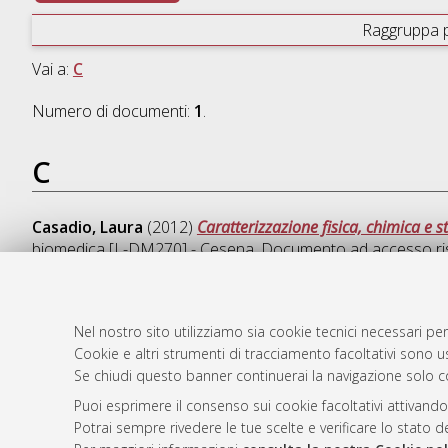
Raggruppa 
Vai a:
C
Numero di documenti:
1
.
C
Casadio, Laura
(2012)
Caratterizzazione fisica, chimica e 
biomedica [L-DM270] - Cesena
, Documento ad accesso ri
Nel nostro sito utilizziamo sia cookie tecnici necessari per
Cookie e altri strumenti di tracciamento facoltativi sono us
AMS Laure
Atom
Se chiudi questo banner continuerai la navigazione solo c
Servizio i
Rss 1.0
Impostazio
Puoi esprimere il consenso sui cookie facoltativi attivando
Rss 2.0
Potrai sempre rivedere le tue scelte e verificare lo stato 
Informativa