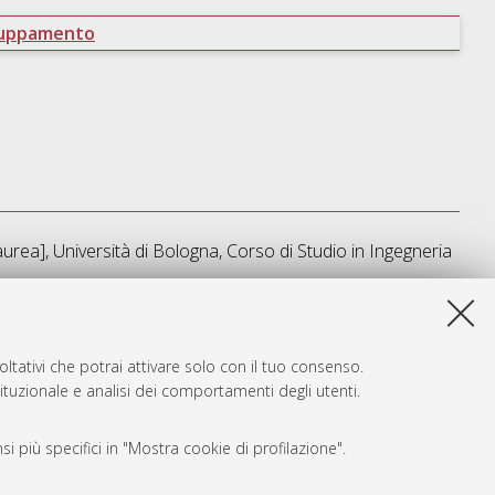
ruppamento
urea], Università di Bologna, Corso di Studio in
Ingegneria
ta lista e' stata generata il
Sat Aug 8 16:29:24 2026 CEST
.
ltativi che potrai attivare solo con il tuo consenso.
tituzionale e analisi dei comportamenti degli utenti.
i più specifici in "Mostra cookie di profilazione".