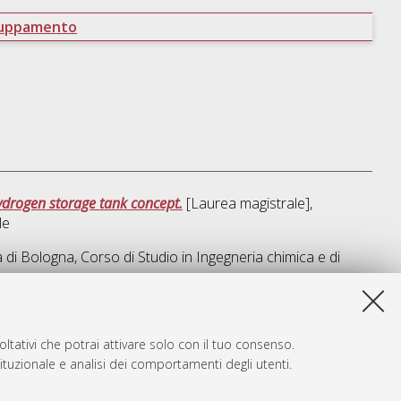
ruppamento
hydrogen storage tank concept.
[Laurea magistrale],
le
à di Bologna, Corso di Studio in
Ingegneria chimica e di
ta lista e' stata generata il
Sat Aug 8 07:38:01 2026 CEST
.
ltativi che potrai attivare solo con il tuo consenso.
tituzionale e analisi dei comportamenti degli utenti.