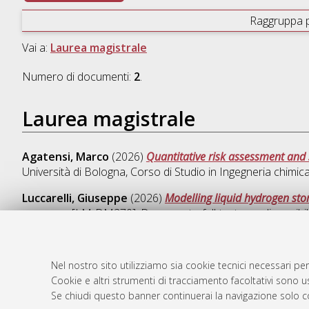
Raggruppa 
Vai a:
Laurea magistrale
Numero di documenti:
2
.
Laurea magistrale
Agatensi, Marco
(2026)
Quantitative risk assessment and s
Università di Bologna, Corso di Studio in
Ingegneria chimi
Luccarelli, Giuseppe
(2026)
Modelling liquid hydrogen sto
processo [LM-DM270]
, Documento full-text non disponibi
Nel nostro sito utilizziamo sia cookie tecnici necessari per
Cookie e altri strumenti di tracciamento facoltativi sono us
AMS Laure
Atom
Se chiudi questo banner continuerai la navigazione solo c
Servizio i