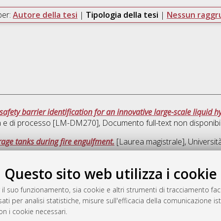
per:
Autore della tesi
|
Tipologia della tesi
|
Nessun ragg
afety barrier identification for an innovative large-scale liquid 
ca e di processo [LM-DM270]
, Documento full-text non disponibi
rage tanks during fire engulfment.
[Laurea magistrale], Universit
le
Questo sito web utilizza i cookie
Ques
 il suo funzionamento, sia cookie e altri strumenti di tracciamento faco
ati per analisi statistiche, misure sull'efficacia della comunicazione is
a
on i cookie necessari.
mplementato e gestito da
AlmaDL