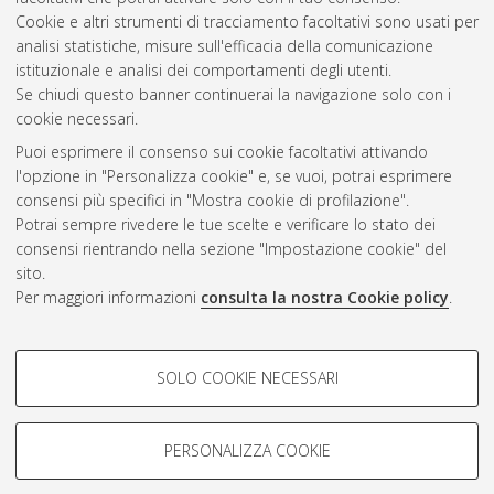
ad accesso riservato.
Cookie e altri strumenti di tracciamento facoltativi sono usati per
analisi statistiche, misure sull'efficacia della comunicazione
Questa lista e' stata generata il
Sun Aug 9 11:16:06 2026
istituzionale e analisi dei comportamenti degli utenti.
CEST
.
Se chiudi questo banner continuerai la navigazione solo con i
cookie necessari.
Puoi esprimere il consenso sui cookie facoltativi attivando
Atom
l'opzione in "Personalizza cookie" e, se vuoi, potrai esprimere
Rss 1.0
consensi più specifici in "Mostra cookie di profilazione".
Potrai sempre rivedere le tue scelte e verificare lo stato dei
Rss 2.0
consensi rientrando nella sezione "Impostazione cookie" del
sito.
Per maggiori informazioni
consulta la nostra Cookie policy
.
AMS Laurea
Servizio implementato e gestito da
AlmaDL
Impostazioni Cookie
COOKIE DI PROFILAZIONE -
SOLO COOKIE NECESSARI
Informativa sulla privacy
FACOLTATIVI
Condizioni d’uso del sito
Si tratta di cookie utilizzati per analizzare le caratteristiche della
navigazione degli utenti, creare profili in base al loro comportamento
PERSONALIZZA COOKIE
sul sito, per analisi di marketing.