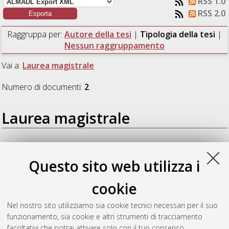
RSS 1.0
RSS 2.0
Raggruppa per:
Autore della tesi
|
Tipologia della tesi
|
Nessun raggruppamento
Vai a:
Laurea magistrale
Numero di documenti:
2
.
Laurea magistrale
Coli, Vanna Lisa
(2014)
Modellazione matematica delle non
linearità di sistemi acustici mediante serie di Volterra
Questo sito web utilizza i
modificate.
[Laurea magistrale], Università di Bologna, Corso
di Studio in
Matematica [LM-DM270]
cookie
Luciano, Marco
(2014)
Prestazioni energetiche degli edifici. Un
Nel nostro sito utilizziamo sia cookie tecnici necessari per il suo
caso di studio.
[Laurea magistrale], Università di Bologna,
funzionamento, sia cookie e altri strumenti di tracciamento
Corso di Studio in
Ingegneria civile [LM-DM270]
, Documento
facoltativi che potrai attivare solo con il tuo consenso.