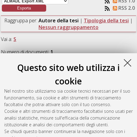
RSS 1.0
RSS 2.0
Raggruppa per:
Autore della tesi
|
Tipologia della tesi
|
Nessun raggruppamento
Vai a:
S
Numero di documenti:
1
.
Questo sito web utilizza i
S
cookie
Simi, Eleonora
(2018)
Prima del progetto. Definizione del DPP
Nel nostro sito utilizziamo sia cookie tecnici necessari per il suo
dell'intervento di rifunzionalizzazione dell'ex Merlettificio Türck
funzionamento, sia cookie e altri strumenti di tracciamento
a Pinerolo (TO).
[Laurea magistrale], Università di Bologna,
facoltativi che potrai attivare solo con il tuo consenso.
Corso di Studio in
Ingegneria dei processi e dei sistemi edilizi
Cookie e altri strumenti di tracciamento facoltativi sono usati per
[LM-DM270]
, Documento full-text non disponibile
analisi statistiche, misure sull'efficacia della comunicazione
istituzionale e analisi dei comportamenti degli utenti.
Questa lista e' stata generata il
Fri Aug 7 02:35:41 2026 CEST
.
Se chiudi questo banner continuerai la navigazione solo con i