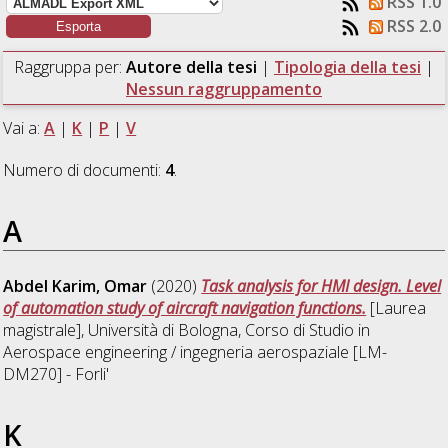
RSS 1.0
RSS 2.0
Raggruppa per:
Autore della tesi
|
Tipologia della tesi
|
Nessun raggruppamento
Vai a:
A
|
K
|
P
|
V
Numero di documenti:
4
.
A
Abdel Karim, Omar
(2020)
Task analysis for HMI design. Level
of automation study of aircraft navigation functions.
[Laurea
magistrale], Università di Bologna, Corso di Studio in
Aerospace engineering / ingegneria aerospaziale [LM-
DM270] - Forli'
K