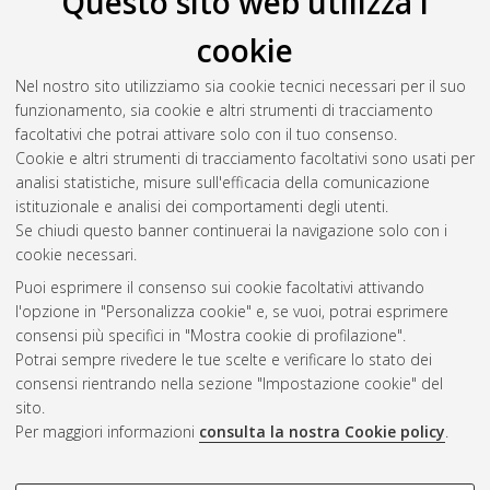
Questo sito web utilizza i
cookie
Venturini, Nicolas
(2020)
Experimental Broadband Signal
Reconstruction for Plate-like Structures.
[Laurea magistrale],
Nel nostro sito utilizziamo sia cookie tecnici necessari per il suo
Università di Bologna, Corso di Studio in
Aerospace
funzionamento, sia cookie e altri strumenti di tracciamento
engineering / ingegneria aerospaziale [LM-DM270] - Forli'
,
facoltativi che potrai attivare solo con il tuo consenso.
Documento ad accesso riservato.
Cookie e altri strumenti di tracciamento facoltativi sono usati per
analisi statistiche, misure sull'efficacia della comunicazione
Questa lista e' stata generata il
Thu Aug 6 08:45:04 2026
istituzionale e analisi dei comportamenti degli utenti.
CEST
.
Se chiudi questo banner continuerai la navigazione solo con i
cookie necessari.
Puoi esprimere il consenso sui cookie facoltativi attivando
Atom
l'opzione in "Personalizza cookie" e, se vuoi, potrai esprimere
Rss 1.0
consensi più specifici in "Mostra cookie di profilazione".
Potrai sempre rivedere le tue scelte e verificare lo stato dei
Rss 2.0
consensi rientrando nella sezione "Impostazione cookie" del
sito.
Per maggiori informazioni
consulta la nostra Cookie policy
.
AMS Laurea
Servizio implementato e gestito da
AlmaDL
Impostazioni Cookie