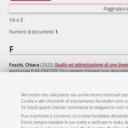
Raggruppa 
Vai a:
F
Numero di documenti:
1
.
F
Foschi, Chiara
(2020)
Studio ed ottimizzazione di una linea
gestionale [LM-DM270]
, Documento full-text non disponibi
Nel nostro sito utilizziamo sia cookie tecnici necessari per
Cookie e altri strumenti di tracciamento facoltativi sono us
AMS Laure
Atom
Se chiudi questo banner continuerai la navigazione solo c
Servizio i
Rss 1.0
Impostazio
Puoi esprimere il consenso sui cookie facoltativi attivando
Rss 2.0
Potrai sempre rivedere le tue scelte e verificare lo stato 
Informativa