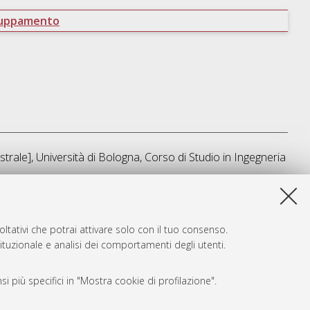
ruppamento
trale], Università di Bologna, Corso di Studio in
Ingegneria
ta lista e' stata generata il
Sat Aug 8 14:15:58 2026 CEST
.
ltativi che potrai attivare solo con il tuo consenso.
tituzionale e analisi dei comportamenti degli utenti.
i più specifici in "Mostra cookie di profilazione".