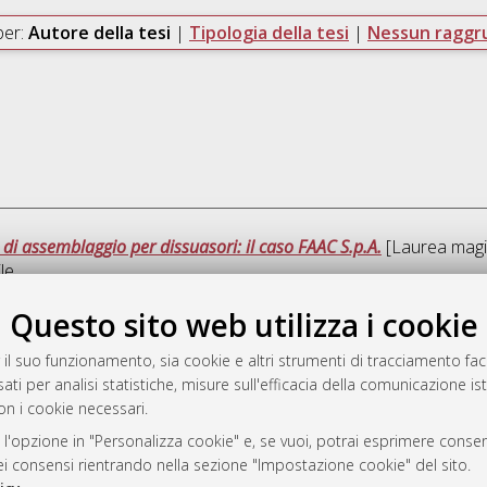
per:
Autore della tesi
|
Tipologia della tesi
|
Nessun ragg
 di assemblaggio per dissuasori: il caso FAAC S.p.A.
[Laurea magis
le
Questo sito web utilizza i cookie
Ques
 il suo funzionamento, sia cookie e altri strumenti di tracciamento faco
ati per analisi statistiche, misure sull'efficacia della comunicazione is
a
on i cookie necessari.
mplementato e gestito da
AlmaDL
ni Cookie
 l'opzione in "Personalizza cookie" e, se vuoi, potrai esprimere consens
dei consensi rientrando nella sezione "Impostazione cookie" del sito.
 sulla privacy