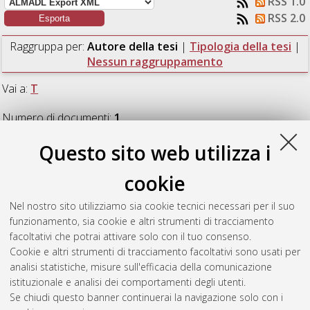
RSS 1.0
RSS 2.0
Raggruppa per:
Autore della tesi
|
Tipologia della tesi
|
Nessun raggruppamento
Vai a:
T
Numero di documenti:
1
.
Questo sito web utilizza i
T
cookie
Tassinari, Federica
(2010)
Un nuovo progetto per il ponte
Nel nostro sito utilizziamo sia cookie tecnici necessari per il suo
dell'Accademia.
[Laurea specialistica a ciclo unico], Università
funzionamento, sia cookie e altri strumenti di tracciamento
di Bologna, Corso di Studio in
Architettura [TU-DM509] -
facoltativi che potrai attivare solo con il tuo consenso.
Cesena
, Documento ad accesso riservato.
Cookie e altri strumenti di tracciamento facoltativi sono usati per
analisi statistiche, misure sull'efficacia della comunicazione
Questa lista e' stata generata il
Sat Aug 8 08:43:25 2026
istituzionale e analisi dei comportamenti degli utenti.
CEST
.
Se chiudi questo banner continuerai la navigazione solo con i