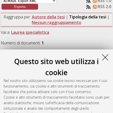
RSS 1.0
RSS 2.0
Raggruppa per:
Autore della tesi
|
Tipologia della tesi
|
Nessun raggruppamento
Vai a:
Laurea specialistica
Numero di documenti:
1
.
Laurea specialistica
Questo sito web utilizza i
cookie
Polverelli, Daniele
(2011)
Valutazione dei livelli idrici di piena
per il tratto montano del Torrente Dardagna.
[Laurea
Nel nostro sito utilizziamo sia cookie tecnici necessari per il suo
specialistica], Università di Bologna, Corso di Studio in
funzionamento, sia cookie e altri strumenti di tracciamento
Ingegneria civile [LS-DM509]
, Documento ad accesso
facoltativi che potrai attivare solo con il tuo consenso.
riservato.
Cookie e altri strumenti di tracciamento facoltativi sono usati per
analisi statistiche, misure sull'efficacia della comunicazione
Questa lista e' stata generata il
Wed Aug 5 18:50:34 2026
istituzionale e analisi dei comportamenti degli utenti.
CEST
.