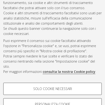
funzionamento, sia cookie e altri strumenti di tracciamento
Bologna, Corso di Studio in
Automation engineering /
facoltativi che potrai attivare solo con il tuo consenso.
ingegneria dell’automazione [LM-DM270]
Cookie e altri strumenti di tracciamento facoltativi sono usati per
analisi statistiche, misure sull'efficacia della comunicazione
Questa lista e' stata generata il
Sat Aug 8 00:35:07 2026
istituzionale e analisi dei comportamenti degli utenti.
CEST
.
Se chiudi questo banner continuerai la navigazione solo con i
cookie necessari.
Puoi esprimere il consenso sui cookie facoltativi attivando
Atom
l'opzione in "Personalizza cookie" e, se vuoi, potrai esprimere
Rss 1.0
consensi più specifici in "Mostra cookie di profilazione".
Potrai sempre rivedere le tue scelte e verificare lo stato dei
Rss 2.0
consensi rientrando nella sezione "Impostazione cookie" del
sito.
Per maggiori informazioni
consulta la nostra Cookie policy
.
AMS Laurea
Servizio implementato e gestito da
AlmaDL
Impostazioni Cookie
COOKIE DI PROFILAZIONE -
SOLO COOKIE NECESSARI
Informativa sulla privacy
FACOLTATIVI
Condizioni d’uso del sito
Si tratta di cookie utilizzati per analizzare le caratteristiche della
navigazione degli utenti, creare profili in base al loro comportamento
PERSONALIZZA COOKIE