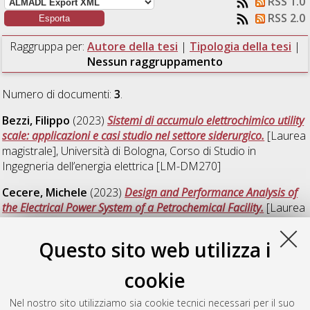
RSS 1.0
RSS 2.0
Raggruppa per:
Autore della tesi
|
Tipologia della tesi
|
Nessun raggruppamento
Numero di documenti:
3
.
Bezzi, Filippo
(2023)
Sistemi di accumulo elettrochimico utility
scale: applicazioni e casi studio nel settore siderurgico.
[Laurea
magistrale], Università di Bologna, Corso di Studio in
Ingegneria dell’energia elettrica [LM-DM270]
Cecere, Michele
(2023)
Design and Performance Analysis of
the Electrical Power System of a Petrochemical Facility.
[Laurea
magistrale], Università di Bologna, Corso di Studio in
Ingegneria dell'energia elettrica [LM-DM270]
, Documento full-
Questo sito web utilizza i
text non disponibile
cookie
Johnson, Jereney
(2023)
Optimization model of a electric
vehicle parking lot for the provision of flexibility services to the
Nel nostro sito utilizziamo sia cookie tecnici necessari per il suo
distribution system operator.
[Laurea magistrale], Università di