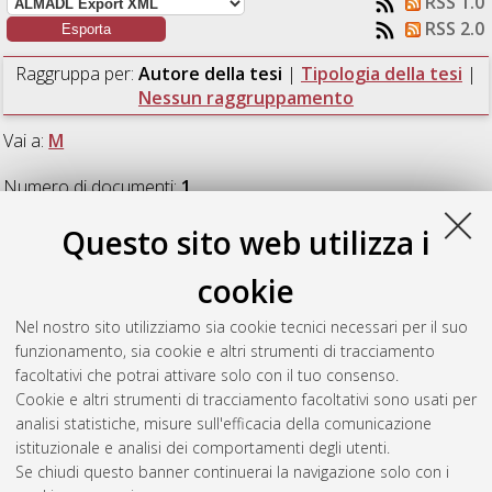
RSS 1.0
RSS 2.0
Raggruppa per:
Autore della tesi
|
Tipologia della tesi
|
Nessun raggruppamento
Vai a:
M
Numero di documenti:
1
.
Questo sito web utilizza i
M
cookie
Morandi, Elisabetta
(2016)
Spettroscopia LBT di ammassi
Nel nostro sito utilizziamo sia cookie tecnici necessari per il suo
stellari nella galassia NGC 4449.
[Laurea magistrale],
funzionamento, sia cookie e altri strumenti di tracciamento
Università di Bologna, Corso di Studio in
Astrofisica e
facoltativi che potrai attivare solo con il tuo consenso.
cosmologia [LM-DM270]
, Documento ad accesso riservato.
Cookie e altri strumenti di tracciamento facoltativi sono usati per
analisi statistiche, misure sull'efficacia della comunicazione
Questa lista e' stata generata il
Thu Aug 6 12:32:10 2026
istituzionale e analisi dei comportamenti degli utenti.
CEST
.
Se chiudi questo banner continuerai la navigazione solo con i