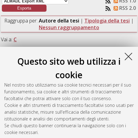
RSS 1.0
RSS 2.0
Raggruppa per:
Autore della tesi
|
Tipologia della tesi
|
Nessun raggruppamento
Vai a:
C
Numero di documenti:
1
.
Questo sito web utilizza i
C
cookie
Nel nostro sito utilizziamo sia cookie tecnici necessari per il suo
Conti, Andrea
(2020)
Diving between depth prediction and
funzionamento, sia cookie e altri strumenti di tracciamento
depth completion.
[Laurea magistrale], Università di Bologna,
facoltativi che potrai attivare solo con il tuo consenso.
Corso di Studio in
Ingegneria informatica [LM-DM270]
,
Cookie e altri strumenti di tracciamento facoltativi sono usati per
Documento full-text non disponibile
analisi statistiche, misure sull'efficacia della comunicazione
istituzionale e analisi dei comportamenti degli utenti.
Questa lista e' stata generata il
Fri Aug 7 18:27:28 2026 CEST
.
Se chiudi questo banner continuerai la navigazione solo con i
cookie necessari.