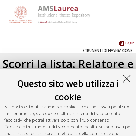
Login
STRUMENTI DI NAVIGAZIONE
Scorri la lista: Relatore e
Correlatore
Questo sito web utilizza i
Su di un livello
cookie
Seleziona un valore dall'elenco sottostante.
Nel nostro sito utilizziamo sia cookie tecnici necessari per il suo
2021
(1)
funzionamento, sia cookie e altri strumenti di tracciamento
facoltativi che potrai attivare solo con il tuo consenso.
Cookie e altri strumenti di tracciamento facoltativi sono usati per
Atom
analisi statistiche, misure sull'efficacia della comunicazione