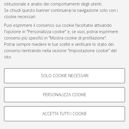
istituzionale e analisi dei comportamenti degli utenti.
Rss 1.0
Se chiudi questo banner continuerai la navigazione solo con i
Rss 2.0
cookie necessari.
Puoi esprimere il consenso sui cookie facoltativi attivando
l'opzione in "Personalizza cookie" e, se vuoi, potrai esprimere
AMS Laurea
consensi più specifici in "Mostra cookie di profilazione".
Servizio implementato e gestito da
AlmaDL
Potrai sempre rivedere le tue scelte e verificare lo stato dei
Impostazioni Cookie
consensi rientrando nella sezione "Impostazione cookie" del
Informativa sulla privacy
sito.
Condizioni d’uso del sito
Per maggiori informazioni
consulta la nostra Cookie policy
.
COOKIE DI PROFILAZIONE -
SOLO COOKIE NECESSARI
FACOLTATIVI
Si tratta di cookie utilizzati per analizzare le caratteristiche della
navigazione degli utenti, creare profili in base al loro comportamento
PERSONALIZZA COOKIE
© ALMA MATER STUDIORUM - Università di Bologna, 2007-2026.
sul sito, per analisi di marketing.
Mostra cookie di profilazione
ACCETTA TUTTI I COOKIE
Google/Youtube Video
COOKIE TECNICI - NECESSARI
Facebook