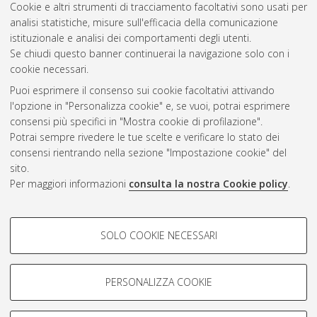
Cookie e altri strumenti di tracciamento facoltativi sono usati per
analisi statistiche, misure sull'efficacia della comunicazione
Questa lista e' stata generata il
Sat Aug 8 13:55:38 2026
istituzionale e analisi dei comportamenti degli utenti.
CEST
.
Se chiudi questo banner continuerai la navigazione solo con i
cookie necessari.
Puoi esprimere il consenso sui cookie facoltativi attivando
Atom
l'opzione in "Personalizza cookie" e, se vuoi, potrai esprimere
Rss 1.0
consensi più specifici in "Mostra cookie di profilazione".
Potrai sempre rivedere le tue scelte e verificare lo stato dei
Rss 2.0
consensi rientrando nella sezione "Impostazione cookie" del
sito.
Per maggiori informazioni
consulta la nostra Cookie policy
.
AMS Laurea
Servizio implementato e gestito da
AlmaDL
Impostazioni Cookie
COOKIE DI PROFILAZIONE -
SOLO COOKIE NECESSARI
Informativa sulla privacy
FACOLTATIVI
Condizioni d’uso del sito
Si tratta di cookie utilizzati per analizzare le caratteristiche della
navigazione degli utenti, creare profili in base al loro comportamento
PERSONALIZZA COOKIE
sul sito, per analisi di marketing.
Mostra cookie di profilazione