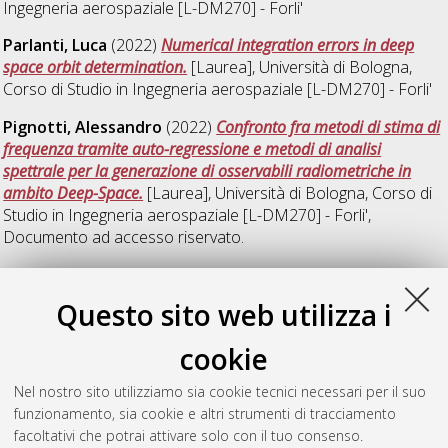
Ingegneria aerospaziale [L-DM270] - Forli'
Parlanti, Luca
(2022)
Numerical integration errors in deep
space orbit determination.
[Laurea], Università di Bologna,
Corso di Studio in
Ingegneria aerospaziale [L-DM270] - Forli'
Pignotti, Alessandro
(2022)
Confronto fra metodi di stima di
frequenza tramite auto-regressione e metodi di analisi
spettrale per la generazione di osservabili radiometriche in
ambito Deep-Space.
[Laurea], Università di Bologna, Corso di
Studio in
Ingegneria aerospaziale [L-DM270] - Forli'
,
Documento ad accesso riservato.
Ricci, Andrea
(2022)
Generazione di osservabili radiometriche
per navigazione deep space tramite reti neurali convoluzionali.
Questo sito web utilizza i
[Laurea], Università di Bologna, Corso di Studio in
Ingegneria
aerospaziale [L-DM270] - Forli'
cookie
Scalera, Federico
(2022)
Modellazione dell'effetto BYORP per
Nel nostro sito utilizziamo sia cookie tecnici necessari per il suo
lo studio della dinamica del sistema Didymos.
[Laurea],
funzionamento, sia cookie e altri strumenti di tracciamento
Università di Bologna, Corso di Studio in
Ingegneria
facoltativi che potrai attivare solo con il tuo consenso.
aerospaziale [L-DM270] - Forli'