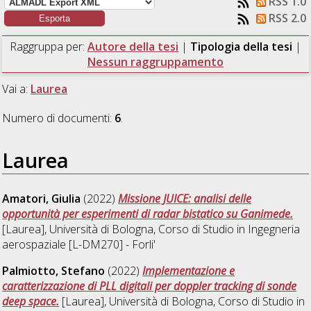
RSS 1.0
RSS 2.0
Raggruppa per:
Autore della tesi
|
Tipologia della tesi
|
Nessun raggruppamento
Vai a:
Laurea
Numero di documenti:
6
.
Laurea
Amatori, Giulia
(2022)
Missione JUICE: analisi delle
opportunità per esperimenti di radar bistatico su Ganimede.
[Laurea], Università di Bologna, Corso di Studio in
Ingegneria
aerospaziale [L-DM270] - Forli'
Palmiotto, Stefano
(2022)
Implementazione e
caratterizzazione di PLL digitali per doppler tracking di sonde
deep space.
[Laurea], Università di Bologna, Corso di Studio in