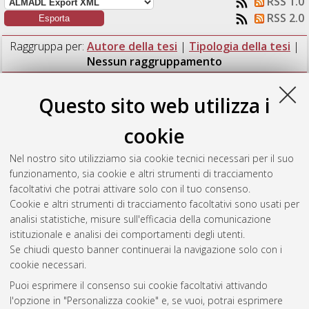
RSS 1.0
RSS 2.0
Raggruppa per:
Autore della tesi
|
Tipologia della tesi
|
Nessun raggruppamento
Numero di documenti:
1
.
Questo sito web utilizza i
Falanga, Matteo
(2021)
Studio e simulazione della
cookie
fluidodinamica atriale in fibrillazione atriale e in soggetti di
controllo per la stratificazione del rischio tromboembolico.
Nel nostro sito utilizziamo sia cookie tecnici necessari per il suo
[Laurea magistrale], Università di Bologna, Corso di Studio in
funzionamento, sia cookie e altri strumenti di tracciamento
Ingegneria biomedica [LM-DM270] - Cesena
, Documento full-
facoltativi che potrai attivare solo con il tuo consenso.
text non disponibile
Cookie e altri strumenti di tracciamento facoltativi sono usati per
analisi statistiche, misure sull'efficacia della comunicazione
Questa lista e' stata generata il
Sat Aug 8 15:31:47 2026
istituzionale e analisi dei comportamenti degli utenti.
CEST
.
Se chiudi questo banner continuerai la navigazione solo con i
cookie necessari.
Puoi esprimere il consenso sui cookie facoltativi attivando
Atom
l'opzione in "Personalizza cookie" e, se vuoi, potrai esprimere